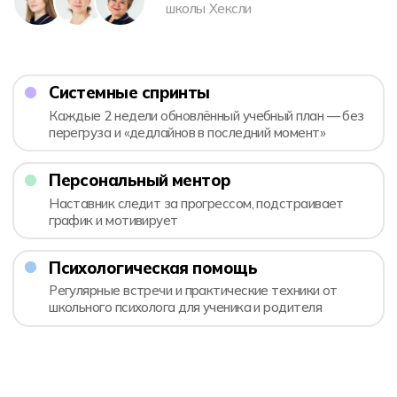
8:00
Открывается школа
8:45
Готовимся к школьному дню
9:00
Завтрак
9:30 — 13:15
Учебные занятия
13:15
Обед
14:15
Домашние задания