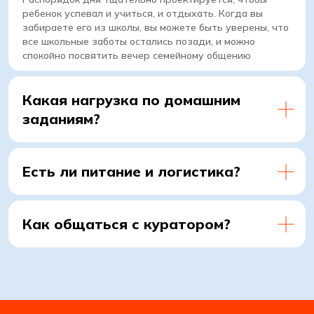
ребенок успевал и учиться, и отдыхать. Когда вы
Комьюнити
забираете его из школы, вы можете быть уверены, что
Преподаватели
все школьные заботы остались позади, и можно
спокойно посвятить вечер семейному общению
Консультация
Какая нагрузка по домашним
заданиям?
г. Алматы, проспект Назарбаева, 103,
9 этаж
+7 (775) 007-03-77
Есть ли питание и логистика?
Подать заявку
Как общаться с куратором?
Политика обработки данных
Согласие на обработку данных
Использования Cookie-файлов