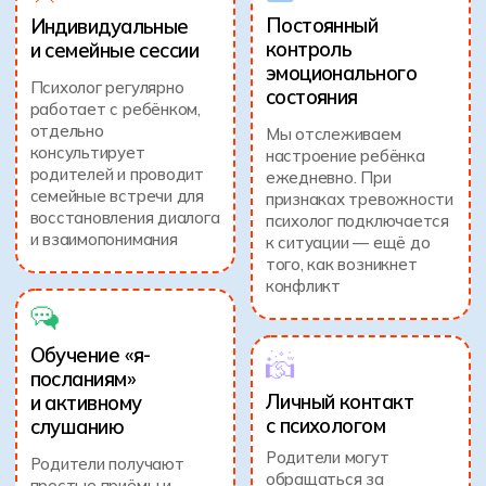
Родители могут
Родители получают
обращаться за
простые приёмы и
индивидуальной
рекомендации — как
поддержкой — без
говорить так, чтобы
ожидания, в удобное
подросток слышал, и
время и без осуждения
как слушать, чтобы он
хотел делиться
Готовим к жизни,
а не к экзамену
Поддержка ментора и психолога на каждом
шаге — чтобы подготовка шла плавно, без
паники и бессонных ночей
Менторы и психологи
школы Хексли