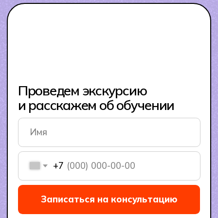
Собираем и
Футбол, баскетбол, йога,
программируем роботов,
скалолазание — выбирай
готовимся к школьным и
своё направление и будь
городским
в форме
соревнованиям
Творческие
Профориентации
мастерские
и стажировки
Искусство, дизайн,
Воркшопы с экспертами
кулинария, медиа-
и мини-стажировки
проекты: создаём
в партнёрских компаниях.
выставки, подкасты
и видео.
Школьное
IT-хакатоны
сообщество
Интенсивы
Фестивали идей,