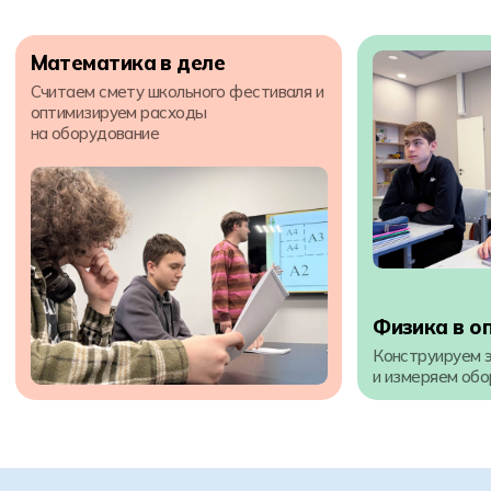
Физика в опыте
Конструируем электром
и измеряем обороты мул
От закрытых дверей
— к открытому разговору
В Хексли мы возвращаем тепло в семейный диалог:
подростки начинают говорить, а родители —
понимать.
Обычная школа
Школа Хексли