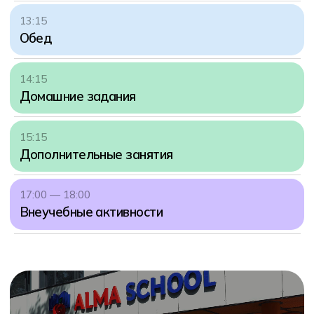
Профориентация через
опыт, а не тесты
Ребёнок примеряет на себя разные роли,
решает настоящие задачи — и постепенно
понимает, что ему по-настоящему интересно
Профессии — изнутри
Встречи с дизайнерами,
программистами, инженерами и
предпринимателями — без пафоса,
только по делу
Пробные роли
На неделе проектов мо
попробовать себя в роли
аналитика, разработчика