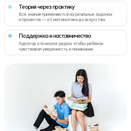
директор школы
Наши преподаватели
Учитель — значимая личность в жизни ребенка.
Поэтому мы очень строго отбираем педагогов
и тьюторов: только 1 из 15 преподавателей
проходит отбор в Хексли.
При выборе преподавателя, мы ориентируемся
не только на первоклассное знание предмета,
но и на искренний интерес к детям