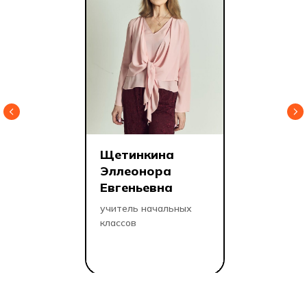
2012
10 000
Год запуска Хекслет
Человек обучаются
на рынке онлайн-
на платформе
Щетинкина
образования
ежемесячно
Эллеонора
Евгеньевна
2022
1500
учитель начальных
классов
Студентов обучается
Год запуска Хекслет
в Хекслет Колледже
Колледжа в России
прямо сейчас