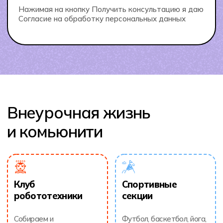
по программированию
конференции
и цифровым решениям:
и тьюторские вечера —
из идеи в прототип за 48
вместе к новым
часов.
открытиям.
Наши отличия
в подходе к обучению
Логическое мышление
Учим рассуждать, анализировать и находить
решения, а не просто запоминать.
Теория через практику
Все знания применяются на реальных задачах
и проектах — от математики до искусства.