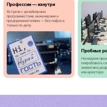
Записаться на консультацию
Нажимая на кнопку Получить консультацию я даю
Согласие
на обработку
персональных данных
Внеурочная жизнь
и комьюнити
Клуб
Спортивные
робототехники
секции