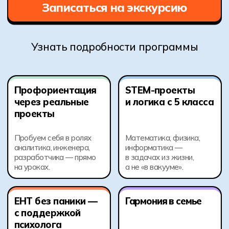
Узнать подробности программы
Профориентация
STEM-проекты
через реальные
и логика с 5 класса
проекты
Пробуем себя в ролях
Математика, физика,
аналитика, инженера,
информатика —
разработчика — прямо
в задачах из жизни,
на уроках.
а не «в вакууме».
ЕНТ без паники —
Гармония в семье
с поддержкой
психолога
Психолог помогает
Без дедлайнов
выстроить диалог
в последний момент,
и сохранить доверие
с регулярным
между ребёнком
сопровождением.
и родителями.