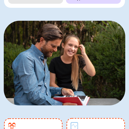
Постоянный
Индивидуальные
контроль
и семейные сессии
эмоционального
Психолог регулярно
состояния
работает с ребёнком,
отдельно
Мы отслеживаем
консультирует
настроение ребёнка
родителей и проводит
ежедневно. При
семейные встречи для
признаках тревожности
восстановления диалога
психолог подключается
и взаимопонимания
к ситуации — ещё до
того, как возникнет
конфликт
Обучение «я-
посланиям»
Личный контакт
и активному
с психологом
слушанию