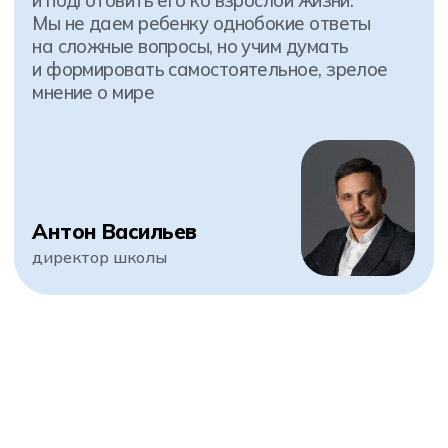
Школа Хексли — часть
экосистемы Хекслет
курсы по программированию
IT колледж для выпускников 9 и 11 классов
частная школа с 5 по 11 класс