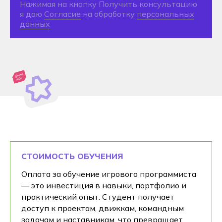
© 2025 Алматы, ул. Маметовой, 67
Хекслет Колледж
Политика обработки данных
СТОИМОСТЬ ОБУЧЕНИЯ
Забронируй место
Оплата за обучение игрового программиста
в колледже пока
— это инвестиция в навыки, портфолио и
практический опыт. Студент получает
учишься в школе
доступ к проектам, движкам, командным
задачам и наставникам, что превращает