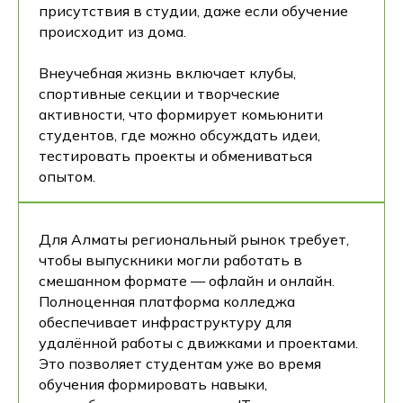
присутствия в студии, даже если обучение
происходит из дома.
Внеучебная жизнь включает клубы,
+7
спортивные секции и творческие
активности, что формирует комьюнити
студентов, где можно обсуждать идеи,
тестировать проекты и обмениваться
Получить доступ
опытом.
После отправки заявки откроется чат-
консультант. В нём вы сможете получить
Для Алматы региональный рынок требует,
консультацию прямо сейчас,
чтобы выпускники могли работать в
не дожидаясь звонка менеджера.
смешанном формате — офлайн и онлайн.
Нажимая на кнопку Получить консультацию
Полноценная платформа колледжа
я даю
Согласие
на обработку
персональных
данных
обеспечивает инфраструктуру для
удалённой работы с движками и проектами.
Это позволяет студентам уже во время
обучения формировать навыки,