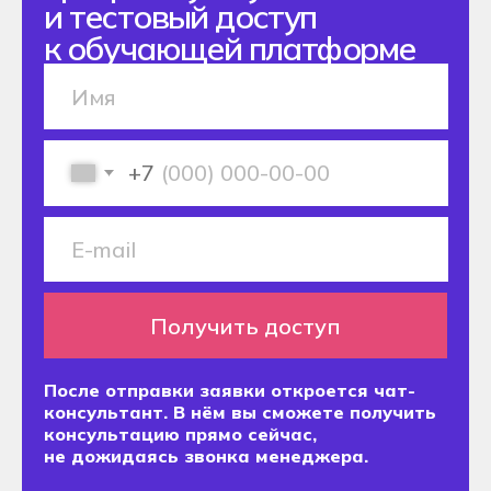
Поступление 2026
Специальность
Подача документов
Процесс поступления
Как проходит обучение
О нас
Блог
О колледже Хекслет
Сведения об организации
Команда
Контакты
+77750070377
Подать заявку