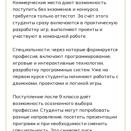
Коммерческие места дают возможность
Хекслет — и убедись лично, что это твоё!
поступить без экзаменов и конкурса,
требуется только аттестат. За счёт этого
студенты сразу включаются в практическую
разработку игр, выполняют проекты и
участвуют в командной работе.
+7
Специальности, через которые формируется
профессия, включают программирование,
Хочу бесплатные курсы
игровые и интерактивные технологии,
разработку программных систем. Уже на
Нажимая на кнопку, вы даёте согласие на
первом курсе студенты начинают работать с
обработку персональных данных и
движками, проектами и логикой игры.
соглашаетесь с
политикой обработки
персональных данных.
Поступление после 9 класса даёт
возможность осознанного выбора
профессии. Студенты могут попробовать
разные направления, посетить презентации
программ и при необходимости сменить
специальность. Это снижает риск