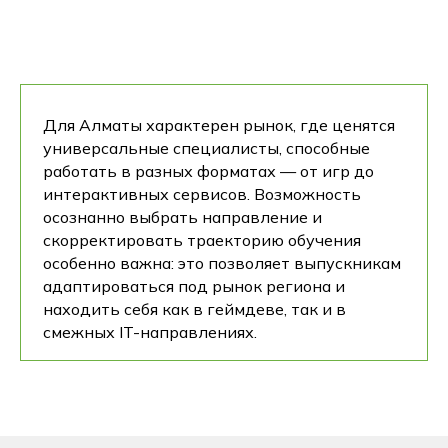
Почему IT-колледж Хекслет?
Наши учебные
Для Алматы характерен рынок, где ценятся
программы написаны
универсальные специалисты, способные
совместно с ключевыми
работать в разных форматах — от игр до
работодателями
: Альфа-
Банк, Сигма, Simbirsoft
интерактивных сервисов. Возможность
и др.
осознанно выбрать направление и
скорректировать траекторию обучения
особенно важна: это позволяет выпускникам
Мы —
IT-колледж,
адаптироваться под рынок региона и
который предоставляет
два диплома
находить себя как в геймдеве, так и в
государственного
смежных IT-направлениях.
образца: Казахстан и
Россия
В числе наших
партнеров-