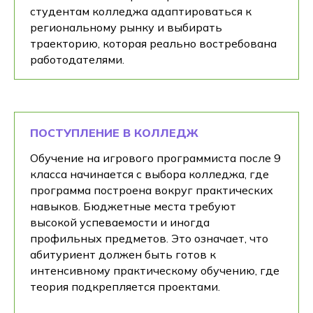
студентам колледжа адаптироваться к
региональному рынку и выбирать
траекторию, которая реально востребована
работодателями.
ПОСТУПЛЕНИЕ В КОЛЛЕДЖ
Обучение на игрового программиста после 9
класса начинается с выбора колледжа, где
программа построена вокруг практических
навыков. Бюджетные места требуют
высокой успеваемости и иногда
профильных предметов. Это означает, что
Хочешь на практике
абитуриент должен быть готов к
понять подходит ли
интенсивному практическому обучению, где
тебе эта профессия?
теория подкрепляется проектами.
Получи бесплатный доступ к курсам