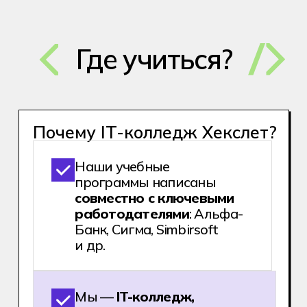
работодателей более
150 компаний. Каждый
студент получает
гарантию стажировки
В течение первого года
обучения можно
попробовать разные
направления и при
желании
сменить
специальность
.
Мы заботимся о важном:
во время обучения
студента сопровождают
кураторы и психологи
А еще студенты нарабатывают
портфолио с первого курса.
За время обучения вы получите
2000+ практики, что в среднем