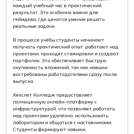
каждый учебный час в практический
результат. Это особенно важно для
геймдева, где ценится умение решать
реальные задачи.
Раннее бронирование 2026/2027:
зафиксируй за собой место в колледже
В процессе учёбы студенты начинают
на самых выгодных условиях
получать практический опыт: работают над
проектами, проходят стажировки и создают
портфолио. Это обеспечивает быструю
окупаемость вложений, так как навыки
востребованы работодателями сразу после
выпуска.
+7
Хекслет Колледж предоставляет
полноценную онлайн-платформу с
Записаться
инфраструктурой, что позволяет работать
над проектами удалённо, использовать
После отправки заявки откроется чат-
консультант. В нём вы сможете получить
лаборатории и общаться с наставниками.
консультацию прямо сейчас, не дожидаясь
Студенты формируют навыки,
звонка менеджера.