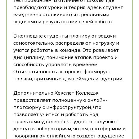
тестированием. В отличие от школы, где
преобладают уроки и теория, здесь студент
ежедневно сталкивается с реальными
задачами и результатами своей работы.
В колледже студенты планируют задачи
самостоятельно, распределяют нагрузку и
учатся работать в команде. Это развивает
дисциплину, понимание этапов проекта и
способность управлять временем.
Ответственность за проект формирует
навыки, критичные для геймдев индустрии.
Дополнительно Хекслет Колледж
предоставляет полноценную онлайн-
платформу с инфраструктурой, что
Получите полную
позволяет учиться и работать над
программу обучения
проектами удалённо. Студенты получают
и тестовый доступ
доступ к лабораториям, чатам, платформам и
к обучающей платформе
коворкингам онлайн, что создаёт ощущение