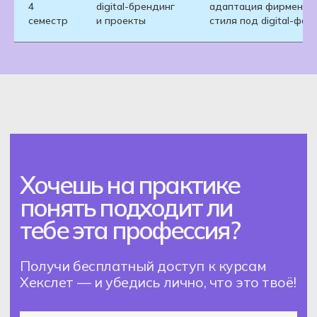
4
digital-брендинг
адаптация фирменно
семестр
и проекты
стиля под digital-фо