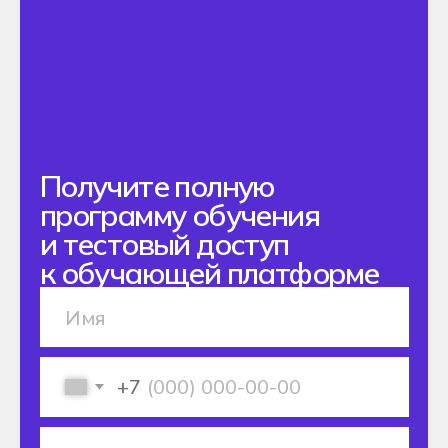
Поступление 2026
Специальность
Подача документов
Процесс поступления
Как проходит обучение
О нас
Блог
О колледже Хекслет
Сведения об организации
Команда
Контакты
+77750070377
Подать заявку