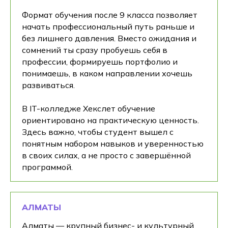
Формат обучения после 9 класса позволяет
После отправки заявки откроется чат-
начать профессиональный путь раньше и
консультант. В нём вы сможете получить
консультацию прямо сейчас, не дожидаясь
без лишнего давления. Вместо ожидания и
звонка менеджера.
сомнений ты сразу пробуешь себя в
профессии, формируешь портфолио и
Нажимая на кнопку Получить консультацию я даю
Согласие
на обработку
персональных данных
понимаешь, в каком направлении хочешь
развиваться.
В IT-колледже Хекслет обучение
ориентировано на практическую ценность.
Здесь важно, чтобы студент вышел с
понятным набором навыков и уверенностью
в своих силах, а не просто с завершённой
программой.
АЛМАТЫ
Алматы — крупный бизнес- и культурный