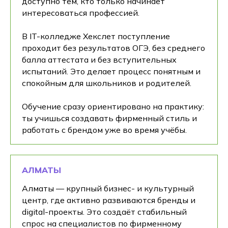
доступно тем, кто только начинает
интересоваться профессией.
В IT-колледже Хекслет поступление
проходит без результатов ОГЭ, без среднего
балла аттестата и без вступительных
испытаний. Это делает процесс понятным и
спокойным для школьников и родителей.
Хочешь на практике
понять подходит ли
Обучение сразу ориентировано на практику:
тебе эта профессия?
ты учишься создавать фирменный стиль и
работать с брендом уже во время учёбы.
Получи бесплатный доступ к курсам
Хекслет — и убедись лично, что это твоё!
АЛМАТЫ
Алматы — крупный бизнес- и культурный
центр, где активно развиваются бренды и
+7
digital-проекты. Это создаёт стабильный
спрос на специалистов по фирменному