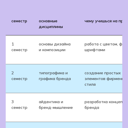
семестр
основные
чему учишься на прак
дисциплины
1
основы дизайна
работа с цветом, фор
семестр
и композиции
шрифтами
2
типографика и
создание простых
семестр
графика бренда
элементов фирменног
стиля
3
айдентика и
разработка концепци
семестр
бренд-мышление
бренда