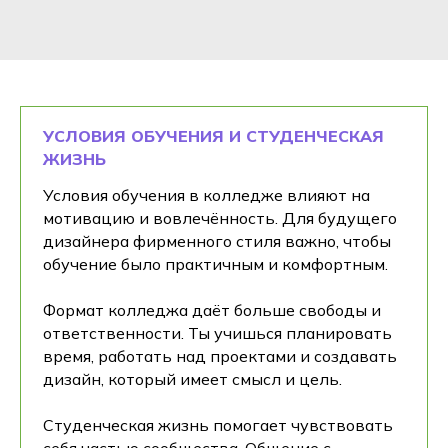
+7
УСЛОВИЯ ОБУЧЕНИЯ И СТУДЕНЧЕСКАЯ
ЖИЗНЬ
Условия обучения в колледже влияют на
Получить доступ
мотивацию и вовлечённость. Для будущего
дизайнера фирменного стиля важно, чтобы
После отправки заявки откроется чат-
обучение было практичным и комфортным.
консультант. В нём вы сможете получить
консультацию прямо сейчас,
не дожидаясь звонка менеджера.
Формат колледжа даёт больше свободы и
Нажимая на кнопку Получить консультацию
ответственности. Ты учишься планировать
я даю
Согласие
на обработку
персональных
время, работать над проектами и создавать
данных
дизайн, который имеет смысл и цель.
Студенческая жизнь помогает чувствовать