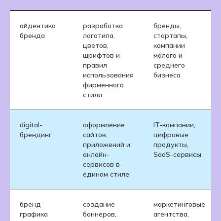
Где учиться?
айдентика
разработка
бренды,
бренда
логотипа,
стартапы,
цветов,
компании
Почему IT-колледж Хекслет?
шрифтов и
малого и
правил
среднего
Наши учебные
использования
бизнеса
программы написаны
фирменного
совместно с ключевыми
стиля
работодателями
: Альфа-
Банк, Сигма, Simbirsoft
и др.
digital-
оформление
IT-компании,
брендинг
сайтов,
цифровые
приложений и
продукты,
Мы —
IT-колледж,
онлайн-
SaaS-сервисы
который предоставляет
сервисов в
два диплома
едином стиле
государственного
образца: Казахстан и
Россия
бренд-
создание
маркетинговые
графика
баннеров,
агентства,