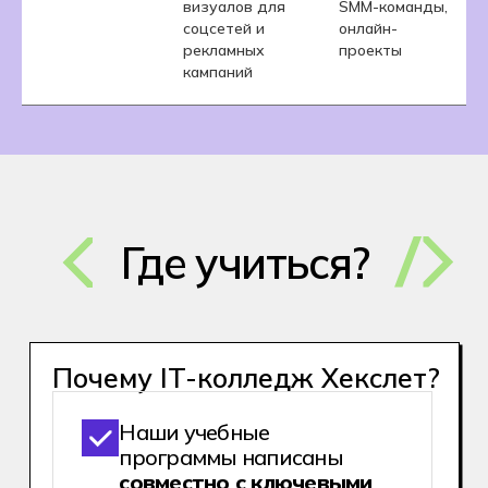
визуалов для
SMM-команды,
В числе наших
соцсетей и
онлайн-
партнеров-
работодателей более
рекламных
проекты
150 компаний. Каждый
кампаний
студент получает
гарантию стажировки
В течение первого года
обучения можно
попробовать разные
направления и при
желании
сменить
специальность
.
Мы заботимся о важном:
во время обучения
студента сопровождают
кураторы и психологи
А еще студенты нарабатывают
портфолио с первого курса.