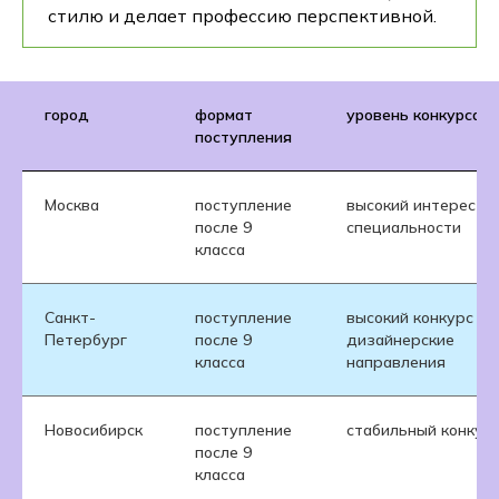
стилю и делает профессию перспективной.
Хочу бесплатные курсы
Нажимая на кнопку, вы даёте согласие на
обработку персональных данных и
город
формат
уровень конкурса
соглашаетесь с
политикой обработки
поступления
персональных данных.
Москва
поступление
высокий интерес к
после 9
специальности
класса
Санкт-
поступление
высокий конкурс на
Петербург
после 9
дизайнерские
класса
направления
Новосибирск
поступление
стабильный конкур
после 9
класса