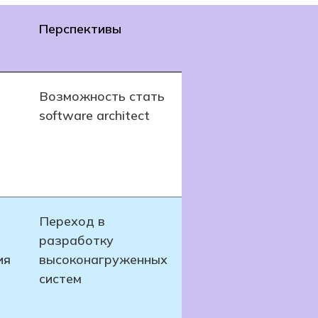
Перспективы
Возможность стать
software architect
Переход в
разработку
ия
высоконагруженных
систем