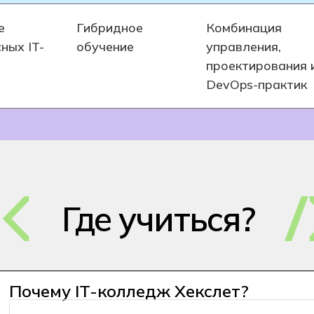
е
Гибридное
Комбинация
ных IT-
обучение
управления,
проектирования 
DevOps-практик
Где учиться?
Почему IT-колледж Хекслет?