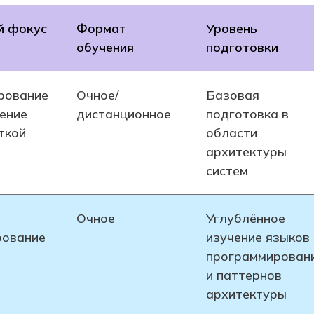
й фокус
Формат
Уровень
обучения
подготовки
рование
Очное/
Базовая
ение
дистанционное
подготовка в
ткой
области
архитектуры
систем
Очное
Углублённое
рование
изучение языков
программирован
и паттернов
архитектуры