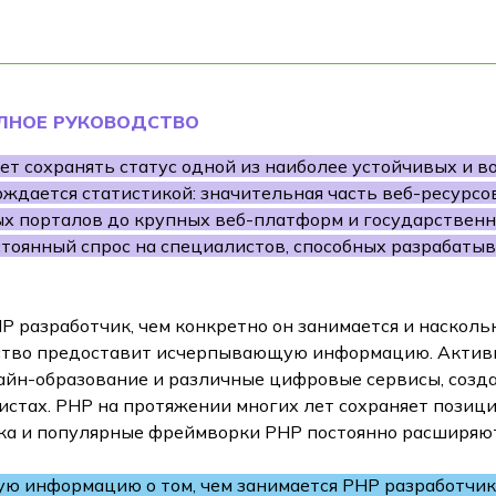
ОЛНОЕ РУКОВОДСТВО
т сохранять статус одной из наиболее устойчивых и во
ждается статистикой: значительная часть веб-ресурс
х порталов до крупных веб-платформ и государственн
стоянный спрос на специалистов, способных разрабаты
PHP разработчик, чем конкретно он занимается и наско
одство предоставит исчерпывающую информацию. Актив
йн-образование и различные цифровые сервисы, созда
тах. PHP на протяжении многих лет сохраняет позици
ыка и популярные фреймворки PHP постоянно расширяют
ую информацию о том, чем занимается PHP разработчик 