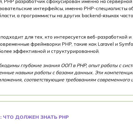
й, PHP разработчик сфокусирован именно на серверной 
зовательские интерфейсы, именно PHP-специалисты о
области, а программисты на других backend-языках час
одходит для тех, кто интересуется веб-разработкой и
овременные фреймворки PHP, такие как Laravel и Symf
 более эффективной и структурированной.
ходимы глубокие знания ООП в PHP, опыт работы с сист
енные навыки работы с базами данных. Эти компетенци
ложения, соответствующие требованиям современного 
: ЧТО ДОЛЖЕН ЗНАТЬ PHP