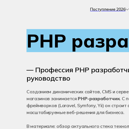
Поступление 2026
PHP разра
— Профессия PHP разработчи
руководство
Созданием динамических сайтов, CMS и серве
магазинов занимается
PHP-разработчик
. С
фреймворков (Laravel, Symfony, Yii) он строи
масштабируемые веб-решения для бизнеса.
В материале: обзор актуального стека технол