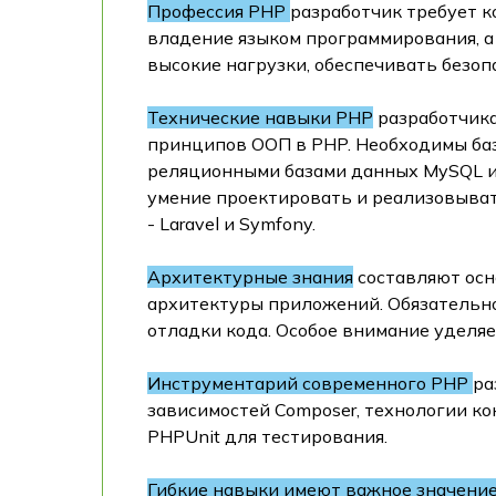
Профессия PHP
разработчик требует к
владение языком программирования, а
высокие нагрузки, обеспечивать безоп
Технические навыки PHP
разработчика
принципов ООП в PHP. Необходимы базо
реляционными базами данных MySQL и 
умение проектировать и реализовыват
- Laravel и Symfony.
Архитектурные знания
составляют осн
архитектуры приложений. Обязательно 
отладки кода. Особое внимание уделя
Инструментарий современного PHP
ра
зависимостей Composer, технологии ко
PHPUnit для тестирования.
Гибкие навыки имеют важное значение