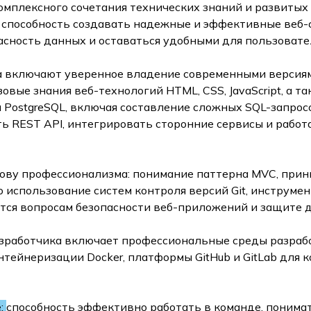
омплексного сочетания технических знаний и развитых 
 способность создавать надежные и эффективные веб
асность данных и оставаться удобными для пользовате
 включают уверенное владение современными версиям
вые знания веб-технологий HTML, CSS, JavaScript, а т
PostgreSQL, включая составление сложных SQL-запрос
ь REST API, интегрировать сторонние сервисы и рабо
ову профессионализма: понимание паттерна MVC, прин
использование систем контроля версий Git, инструмен
ется вопросам безопасности веб-приложений и защите 
зработчика включает профессиональные среды разрабо
нтейнеризации Docker, платформы GitHub и GitLab для 
:
способность эффективно работать в команде, понима