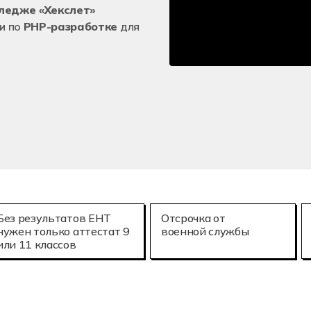
лледже «Хекслет»
и по
PHP-разработке
для
Без результатов ЕНТ
Отсрочка от
нужен только аттестат 9
военной службы
или 11 классов