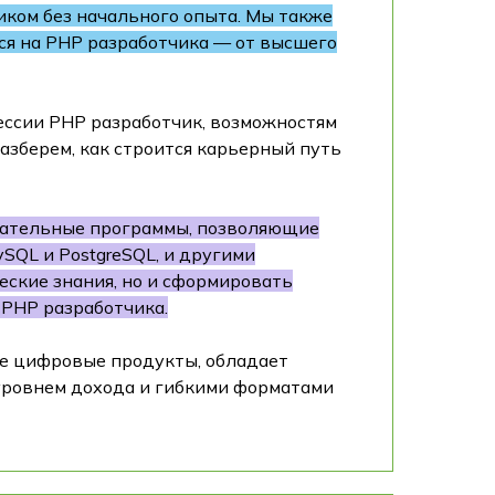
иком без начального опыта. Мы также
ься на PHP разработчика — от высшего
ессии PHP разработчик, возможностям
разберем, как строится карьерный путь
овательные программы, позволяющие
SQL и PostgreSQL, и другими
еские знания, но и сформировать
 PHP разработчика.
ые цифровые продукты, обладает
уровнем дохода и гибкими форматами