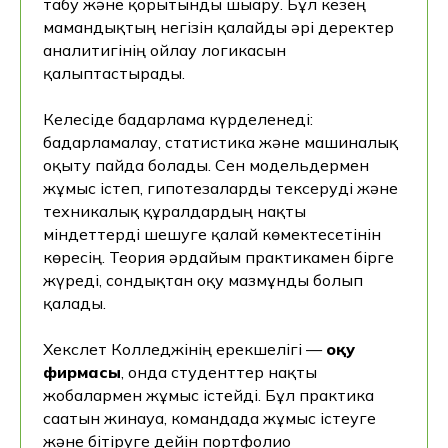
табу және қорытынды шығару. Бұл кезең
мамандықтың негізін қалайды әрі деректер
аналитигінің ойлау логикасын
қалыптастырады.
Келесіде бағдарлама күрделенеді:
бағдарламалау, статистика және машиналық
оқыту пайда болады. Сен модельдермен
жұмыс істеп, гипотезаларды тексеруді және
техникалық құралдардың нақты
міндеттерді шешуге қалай көмектесетінін
көресің. Теория әрдайым практикамен бірге
жүреді, сондықтан оқу мазмұнды болып
қалады.
Хекслет Колледжінің ерекшелігі —
оқу
фирмасы
, онда студенттер нақты
жобалармен жұмыс істейді. Бұл практика
сағатын жинауға, командада жұмыс істеуге
және бітіруге дейін портфолио