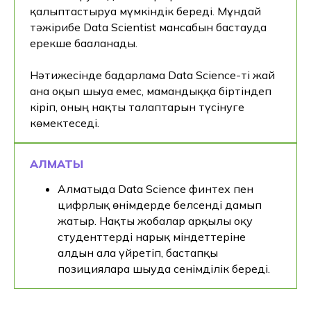
қалыптастыруға мүмкіндік береді. Мұндай
тәжірибе Data Scientist мансабын бастауда
ерекше бағаланады.
Нәтижесінде бағдарлама Data Science-ті жай
ғана оқып шығуға емес, мамандыққа біртіндеп
кіріп, оның нақты талаптарын түсінуге
көмектеседі.
АЛМАТЫ
Алматыда Data Science финтех пен
цифрлық өнімдерде белсенді дамып
жатыр. Нақты жобалар арқылы оқу
студенттерді нарық міндеттеріне
алдын ала үйретіп, бастапқы
позицияларға шығуда сенімділік береді.