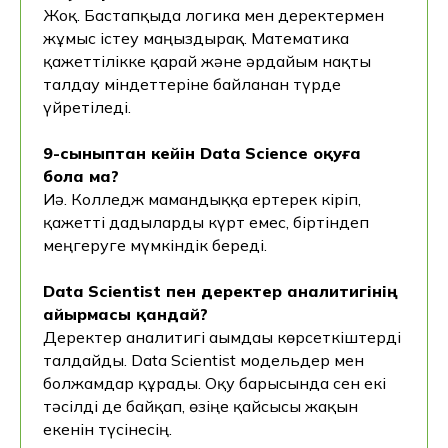
Жоқ. Бастапқыда логика мен деректермен
жұмыс істеу маңыздырақ. Математика
қажеттілікке қарай және әрдайым нақты
талдау міндеттеріне байланған түрде
үйретіледі.
9-сыныптан кейін Data Science оқуға
бола ма?
Иә. Колледж мамандыққа ертерек кіріп,
қажетті дағдыларды күрт емес, біртіндеп
меңгеруге мүмкіндік береді.
Data Scientist пен деректер аналитигінің
айырмасы қандай?
Деректер аналитигі ағымдағы көрсеткіштерді
талдайды. Data Scientist модельдер мен
болжамдар құрады. Оқу барысында сен екі
тәсілді де байқап, өзіңе қайсысы жақын
екенін түсінесің.