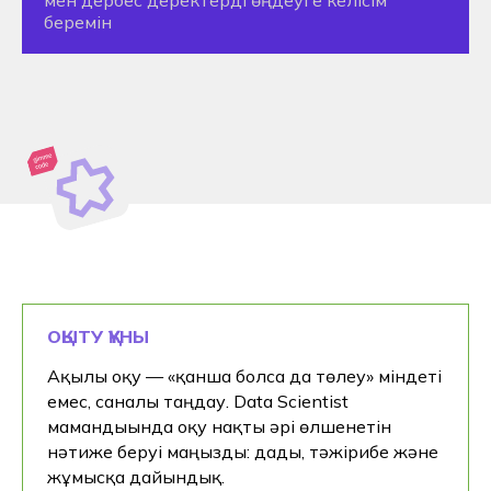
Мектепте оқып
жүргенде
колледжде орын
брондаңыз
Ерте брондау 2026/2027: колледждегі
орынды ең тиімді шарттармен белгілеңіз
ОҚЫТУ ҚҰНЫ
Ақылы оқу — «қанша болса да төлеу» міндеті
емес, саналы таңдау. Data Scientist
мамандығында оқу нақты әрі өлшенетін
+7
нәтиже беруі маңызды: дағды, тәжірибе және
жұмысқа дайындық.