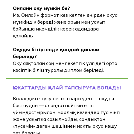
Онлайн оқу мүмкін бе?
Иә. Онлайн формат кез келген өңірден оқуға
мүмкіндік береді және орын мен уақыт
бойынша икемділік керек адамдарға
қолайлы.
Оқуды бітіргенде қандай диплом
беріледі?
Оқу аяқталған соң мемлекеттік үлгідегі орта
кәсіптік білім туралы диплом беріледі.
ҚҰЖАТТАРДЫ ҚАЛАЙ ТАПСЫРУҒА БОЛАДЫ
Колледжге түсу негізгі нәрседен — оқуды
бастаудан — алаңдатпайтын етіп
ұйымдастырылған. Барлық кезеңдер түсінікті
және уақытқа созылмайды, сондықтан
«түсемін» деген шешімнен нақты оқуға көшу
тез болады.