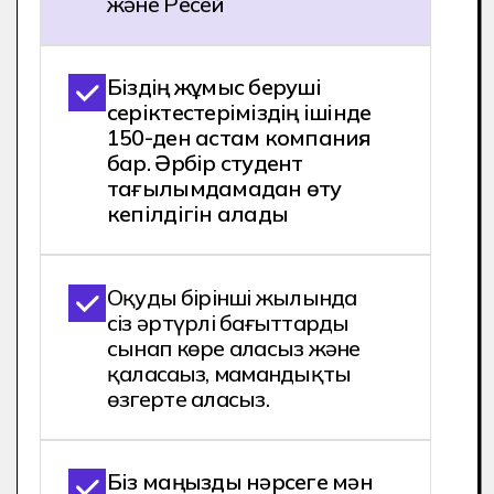
Сіз мамандықты 9 немесе 11
сыныптан кейін Хекслет it колледжіне
түсу арқылы игере аласыз
"Бағдарламалық жасақтама
жасаушы".
Мен істегім келеді!