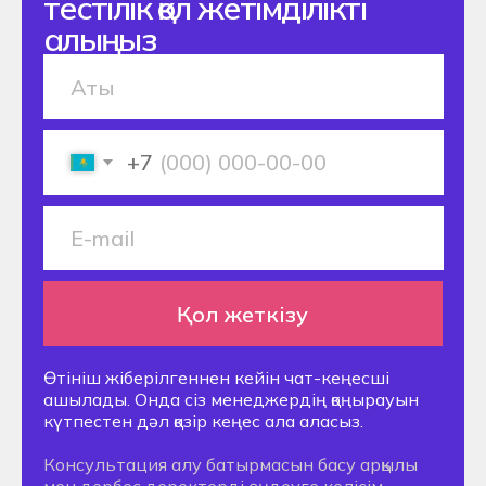
Байланыс телефондары
+77750070377
Өтінім жіберу
© 2025 Алматы, к. Маметовой 67
Хекслет колледжі
Мәліметтерді өңдеу саясаты