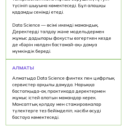
түсініп шығуына көмектеседі. Бұл алғашқы
қадамды сенімді етеді.
Data Science — өсімі икемді мамандық.
Деректерді талдау және модельдермен
жұмыс дағдылары фокусты өзгерткен кезде
де «бәрін нөлден бастамай-ақ» дамуға
мүмкіндік береді.
АЛМАТЫ
Алматыда Data Science финтех пен цифрлық
сервистер арқылы дамуда. Нарыққа
бастапқыда-ақ практикада деректермен
жұмыс істей алатын мамандар керек.
Мансаптық қолдау мен стажировкалар
түлектерге тез бейімделіп, кәсіби өсуді
бастауға көмектеседі.