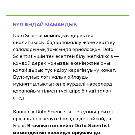
БҰЛ ҚАНДАЙ МАМАНДЫҚ
Data Science мамандығы деректер
аналитикасы, бағдарламалау және зерттеу
салаларының тоғысында орналасқан. Data
Scientist үшін тек есептей білу жеткіліксіз —
қандай дерек маңызды екенін және оны
қалай дұрыс түсіндіру керегін ұғыну қажет.
Бұл жұмыс логикалық ойлауды,
мұқияттылықты және күрделі нәрселерді
қарапайым тілмен түсіндіре білуді талап
етеді.
Көпшілік Data Science-ке тек университет
арқылы ғана келуге болады деп ойлайды.
Бірақ
9-сыныптан кейін Data Scientist
мамандығын колледж арқылы да