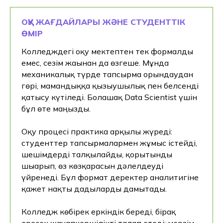
ОҚУ ЖАҒДАЙЛАРЫ ЖӘНЕ СТУДЕНТТІК
ӨМІР
Колледждегі оқу мектептен тек формалды
емес, сезім жағынан да өзгеше. Мұнда
механикалық түрде тапсырма орындаудан
гөрі, мамандыққа қызығушылық пен белсенді
қатысу күтіледі. Болашақ Data Scientist үшін
бұл өте маңызды.
Оқу процесі практика арқылы жүреді:
студенттер тапсырмалармен жұмыс істейді,
шешімдерді талқылайды, қорытынды
шығарып, өз көзқарасын дәлелдеуді
үйренеді. Бұл формат деректер аналитигіне
Толық оқу бағдарламасын
қажет нақты дағдыларды дамытады.
және оқу платформасына
тестілік қол жетімділікті
Колледж көбірек еркіндік береді, бірақ
алыңыз