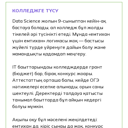
Бұл мамандық сізге
КОЛЛЕДЖГЕ ТҮСУ
сәйкес келетінін іс
жүзінде түсінгіңіз келе
Data Science жолын 9-сыныптан кейін-ақ
ме?
бастауға болады, ал колледж бұл жолды
тікелей әрі түсінікті етеді. Мұнда «емтихан
Хекслет курстарына тегін қол
үшін емтихан» логикасы жоқ — бастысы
жеткізіңіз — және бұл сіздікі екеніне
жүйелі түрде үйренуге дайын болу және
көз жеткізіңіз!
мамандықты қадамдап меңгеру.
IT бағыттарындағы колледждерде грант
(бюджет) бар, бірақ конкурс жоғары.
Аттестаттың орташа балы, кейде ОГЭ
+7
нәтижелері есепке алынады, орын саны
шектеулі. Деректерді талдауға қатысты
танымал бағыттарда бұл айқын кедергі
Тегін курстар алғым келеді
болуы мүмкін.
түймені басу арқылы сіз дербес деректерді
Ақылы оқу бұл мәселені жеңілдетеді:
өңдеуге келісім бересіз және дербес
емтихан да, кіріс сынағы да жоқ, конкурс
деректерді өңдеу саясатымен келісесіз.