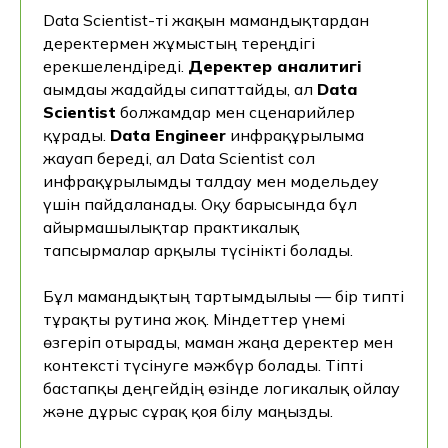
Data Scientist-ті жақын мамандықтардан
деректермен жұмыстың тереңдігі
ерекшелендіреді.
Деректер аналитигі
ағымдағы жағдайды сипаттайды, ал
Data
Scientist
болжамдар мен сценарийлер
құрады.
Data Engineer
инфрақұрылымға
жауап береді, ал Data Scientist сол
инфрақұрылымды талдау мен модельдеу
үшін пайдаланады. Оқу барысында бұл
айырмашылықтар практикалық
тапсырмалар арқылы түсінікті болады.
Бұл мамандықтың тартымдылығы — бір типті
тұрақты рутина жоқ. Міндеттер үнемі
өзгеріп отырады, маман жаңа деректер мен
контексті түсінуге мәжбүр болады. Тіпті
бастапқы деңгейдің өзінде логикалық ойлау
және дұрыс сұрақ қоя білу маңызды.