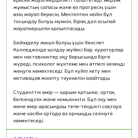
ересек жауапкершілікті талап етеді: мерзім,
жұмыстың сапасы және өз прогресің үшін
өзің жауап бересің. Мектептен кейін бұл
тосындау болуы мүмкін, бірақ дәл осылай
+7
жауапкершілік қалыптасады.
Бейімделу жеңіл болуы үшін Хекслет
Колледжінде қолдау жүйесі бар: кураторлар
мен наставниктер оқу барысында бірге
Қол жеткізу
жүреді, психолог жүктеме мен өтпелі кезеңді
жеңуге көмектеседі. Бұл күйіп кету мен
Өтініш жіберілгеннен кейін чат-кеңесші
ашылады. Онда сіз менеджердің қоңырауын
мотивация жоғалту тәуекелін азайтады.
күтпестен дәл қазір кеңес ала аласыз.
Студенттік өмір — қарым-қатынас, ортақ
Консультация алу батырмасын басу арқылы
мен дербес деректерді өңдеуге келісім
белсенділік және комьюнити. Бұл оқу мен
беремін
жеке өмір арасындағы тепе-теңдікті сақтауға
және кәсіби ортада өз орныңды сезінуге
көмектеседі.