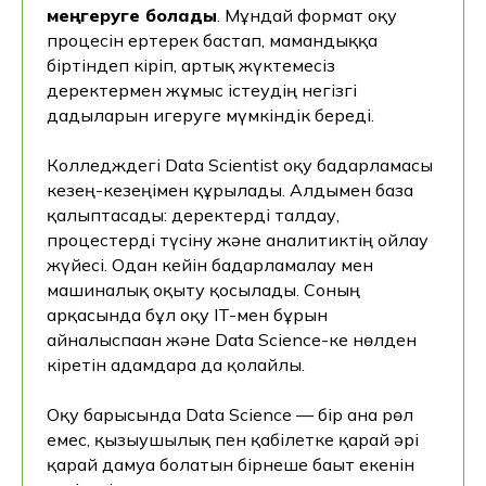
меңгеруге болады
. Мұндай формат оқу
процесін ертерек бастап, мамандыққа
біртіндеп кіріп, артық жүктемесіз
деректермен жұмыс істеудің негізгі
дағдыларын игеруге мүмкіндік береді.
Колледждегі Data Scientist оқу бағдарламасы
кезең-кезеңімен құрылады. Алдымен база
қалыптасады: деректерді талдау,
процестерді түсіну және аналитиктің ойлау
жүйесі. Одан кейін бағдарламалау мен
машиналық оқыту қосылады. Соның
арқасында бұл оқу IT-мен бұрын
айналыспаған және Data Science-ке нөлден
кіретін адамдарға да қолайлы.
Оқу барысында Data Science — бір ғана рөл
Қайда оқу керек?
емес, қызығушылық пен қабілетке қарай әрі
қарай дамуға болатын бірнеше бағыт екенін