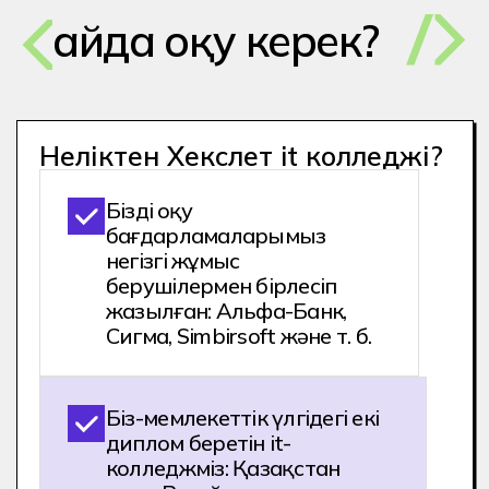
Оқудың бірінші жылында
сіз әртүрлі бағыттарды
сынап көре аласыз және
қаласаңыз, мамандықты
өзгерте аласыз.
Біз маңызды нәрсеге мән
береміз: оқу кезінде
студентті кураторлар
мен психологтар ертіп
жүреді
Ал студенттер бірінші курстан
бастап портфолио жинайды.
Оқу барысында сіз 2000+
тәжірибе аласыз, бұл орташа
есеппен 1 жылдық коммерциялық
тәжірибеге тең.