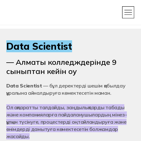
Data Scientist
— Алматы колледждерінде 9
сыныптан кейін оқу
Data Scientist
— бұл деректерді шешім қабылдау
құралына айналдыруға көмектесетін маман.
Ол ақпаратты талдайды, заңдылықтарды табады
және компанияларға пайдаланушылардың мінез-
құлқын түсінуге, процестерді оңтайландыруға және
өнімдерді дамытуға көмектесетін болжамдар
жасайды.