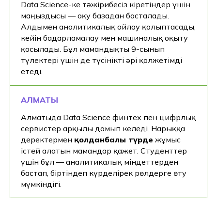
Data Science-ке тәжірибесіз кіретіндер үшін
маңыздысы — оқу базадан басталады.
Алдымен аналитикалық ойлау қалыптасады,
кейін бағдарламалау мен машиналық оқыту
қосылады. Бұл мамандықты 9-сынып
түлектері үшін де түсінікті әрі қолжетімді
етеді.
АЛМАТЫ
Алматыда Data Science финтех пен цифрлық
сервистер арқылы дамып келеді. Нарыққа
деректермен
қолданбалы түрде
жұмыс
істей алатын мамандар қажет. Студенттер
үшін бұл — аналитикалық міндеттерден
бастап, біртіндеп күрделірек рөлдерге өту
мүмкіндігі.