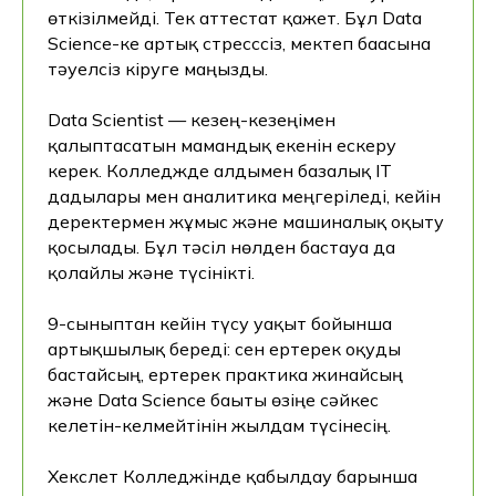
өткізілмейді. Тек аттестат қажет. Бұл Data
Science-ке артық стресссіз, мектеп бағасына
тәуелсіз кіруге маңызды.
Data Scientist — кезең-кезеңімен
қалыптасатын мамандық екенін ескеру
керек. Колледжде алдымен базалық IT
дағдылары мен аналитика меңгеріледі, кейін
деректермен жұмыс және машиналық оқыту
қосылады. Бұл тәсіл нөлден бастауға да
қолайлы және түсінікті.
9-сыныптан кейін түсу уақыт бойынша
артықшылық береді: сен ертерек оқуды
бастайсың, ертерек практика жинайсың
және Data Science бағыты өзіңе сәйкес
келетін-келмейтінін жылдам түсінесің.
Хекслет Колледжінде қабылдау барынша