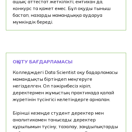
ашық: аттестат жеткілікті, емтихан да,
конкурс та қажет емес. Бұл оқуды тыныш
бастап, назарды мамандыққа аударуға
мүмкіндік береді.
ОҚЫТУ БАҒДАРЛАМАСЫ
Колледждегі Data Scientist оқу бағдарламасы
мамандықты біртіндеп меңгеруге
негізделген. Ол тәжірибесіз кіріп,
деректермен жұмыстың практикада қалай
жүретінін түсінгісі келетіндерге арналған.
Бірінші кезеңде студент деректер мен
аналитикамен танысады: деректер
құрылымын түсіну, тазалау, заңдылықтарды