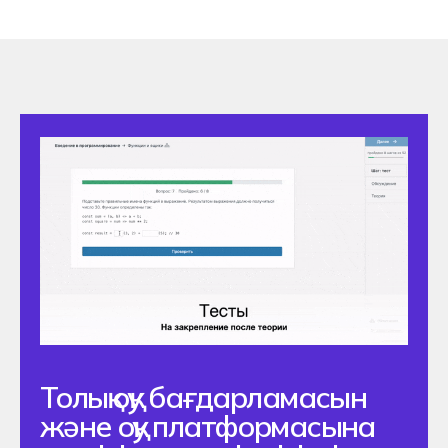
Оқуға түсу 2026
Мамандық
Құжаттарды тапсыру
Оқу қалай өтуде
Ашық есіктер күні 2026
Колледж туралы
Колледж туралы
Команда