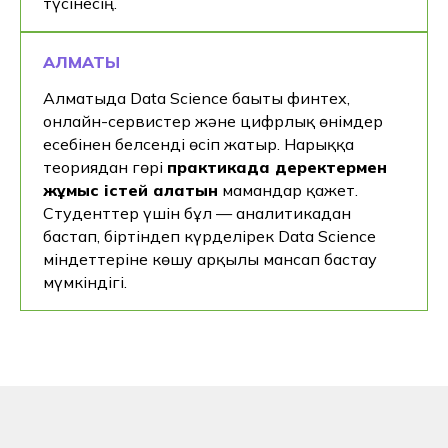
түсінесің.
Неліктен Хекслет it колледжі?
АЛМАТЫ
Біздің оқу
бағдарламаларымыз
Алматыда Data Science бағыты финтех,
негізгі жұмыс
онлайн-сервистер және цифрлық өнімдер
берушілермен бірлесіп
есебінен белсенді өсіп жатыр. Нарыққа
жазылған: Альфа-Банк,
теориядан гөрі
практикада деректермен
Сигма, Simbirsoft және т. б.
жұмыс істей алатын
мамандар қажет.
Студенттер үшін бұл — аналитикадан
Біз-мемлекеттік үлгідегі екі
бастап, біртіндеп күрделірек Data Science
диплом беретін it-
міндеттеріне көшу арқылы мансап бастау
колледжміз: Қазақстан
мүмкіндігі.
және Ресей
Біздің жұмыс беруші
серіктестеріміздің ішінде
150-ден астам компания
бар. Әрбір студент
тағылымдамадан өту
кепілдігін алады