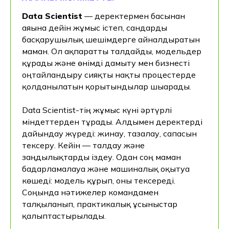
Data Scientist
— деректермен басынан
аяғына дейін жұмыс істеп, сандарды
басқарушылық шешімдерге айналдыратын
маман. Ол ақпаратты талдайды, модельдер
құрады және өнімді дамыту мен бизнесті
оңтайландыру сияқты нақты процестерде
қолданылатын қорытындылар шығарады.
Data Scientist-тің жұмыс күні әртүрлі
міндеттерден тұрады. Алдымен деректерді
дайындау жүреді: жинау, тазалау, сапасын
тексеру. Кейін — талдау және
заңдылықтарды іздеу. Одан соң маман
бағдарламалауға және машиналық оқытуға
көшеді: модель құрып, оны тексереді.
Соңында нәтижелер командамен
талқыланып, практикалық ұсыныстар
қалыптастырылады.