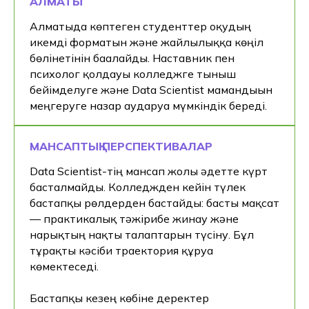
АЛМАТЫ
Алматыда көптеген студенттер оқудың
икемді форматын және жайлылыққа көңіл
бөлінетінін бағалайды. Наставник пен
психолог қолдауы колледжге тыныш
бейімделуге және Data Scientist мамандығын
меңгеруге назар аударуға мүмкіндік береді.
МАНСАПТЫҚ ПЕРСПЕКТИВАЛАР
Data Scientist-тің мансап жолы әдетте күрт
басталмайды. Колледжден кейін түлек
бастапқы рөлдерден бастайды: басты мақсат
— практикалық тәжірибе жинау және
нарықтың нақты талаптарын түсіну. Бұл
тұрақты кәсіби траектория құруға
көмектеседі.
Бастапқы кезең көбіне деректер