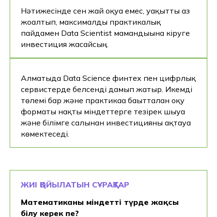
Нәтижесінде сен жай оқуға емес, уақытты аз
жоғалтып, максималды практикалық
пайдамен Data Scientist мамандығына кіруге
инвестиция жасайсың.
Алматыда Data Science финтех пен цифрлық
сервистерде белсенді дамып жатыр. Икемді
төлемі бар және практикаға бағытталған оқу
форматы нақты міндеттерге тезірек шығуға
және білімге салынған инвестицияны ақтауға
көмектеседі.
ЖИІ ҚОЙЫЛАТЫН СҰРАҚТАР
Математиканы міндетті түрде жақсы
білу керек пе?