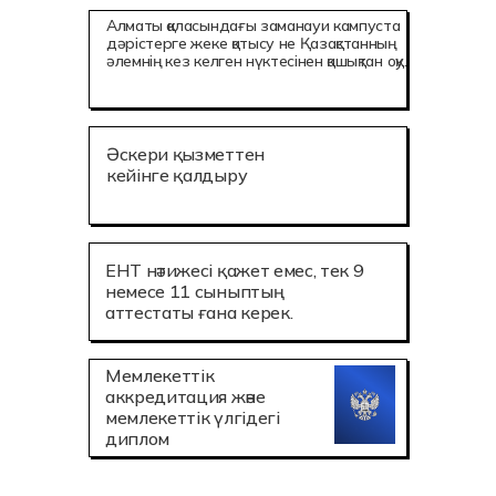
Алматы қаласындағы заманауи кампуста
дәрістерге жеке қатысу не Қазақстанның
әлемнің кез келген нүктесінен қашықтан оқу.
Әскери қызметтен
кейінге қалдыру
ЕНТ нәтижесі қажет емес, тек 9
немесе 11 сыныптың
аттестаты ғана керек.
Мемлекеттік
аккредитация және
мемлекеттік үлгідегі
диплом