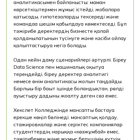
аналитикасымен байланысты: маман
көрсеткіштермен жұмыс істейді, жобаларға
қатысады, гипотезаларды тексереді және
командаға шешім қабылдауға көмектеседі. Бұл
тәжірибе деректердің бизнесте қалай
қолданылатынын түсінуге және кәсіби ойлау
қалыптастыруға негіз болады.
Одан кейін даму сценарийлері әртүрлі. Біреу
Data Science пен машиналық оқытуға
тереңдейді, біреу деректер аналитигі
немесе өнім аналитикасы жолын таңдайды.
Барлығы бір бағыт ішінде болғандықтан, рөлді
ауыстыру дағдыны жоғалту деген сөз емес.
Хекслет Колледжінде мансапты бастауға
ерекше көңіл бөлінеді: мансаптық қолдау,
стажировкалар және серіктес компаниялар
студенттердің нарыққа «көзжұмбай» емес,
тәжірибемен және жұмыс берушінің күтуін