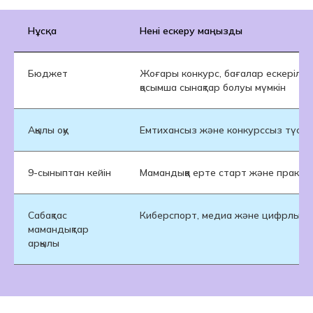
Нұсқа
Нені ескеру маңызды
Бюджет
Жоғары конкурс, бағалар ескерілед
қосымша сынақтар болуы мүмкін
Ақылы оқу
Емтихансыз және конкурссыз түсу, 
9-сыныптан кейін
Мамандыққа ерте старт және практик
Сабақтас
Киберспорт, медиа және цифрлық ко
мамандықтар
арқылы