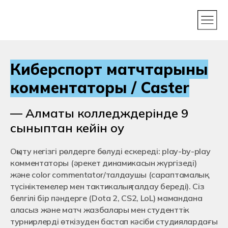
Киберспорт матчтарының
комментаторы / Caster
— Алматы колледждерінде 9
сыныптан кейін оқу
Оқыту негізгі рөлдерге бөлуді ескереді: play-by-play
комментаторы (әрекет динамикасын жүргізеді)
және color commentator/талдаушы (сараптамалық
түсініктемелер мен тактикалық талдау береді). Сіз
белгілі бір пәндерге (Dota 2, CS2, LoL) мамандана
аласыз және матч жазбалары мен студенттік
турнирлерді өткізуден бастап кәсіби студиялардағы