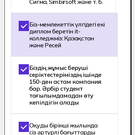
Сіз мамандықты 9 немесе 11
сыныптан кейін Хекслет it колледжіне
түсу арқылы игере аласыз
"Бағдарламалық жасақтама
жасаушы".
Мен істегім келеді!