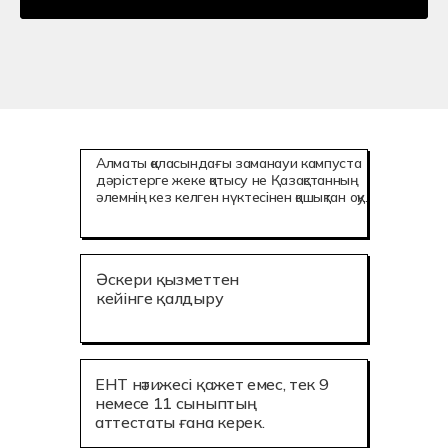
Алматы қаласындағы заманауи кампуста
дәрістерге жеке қатысу не Қазақстанның
әлемнің кез келген нүктесінен қашықтан оқу.
Әскери қызметтен
кейінге қалдыру
ЕНТ нәтижесі қажет емес, тек 9
немесе 11 сыныптың
аттестаты ғана керек.