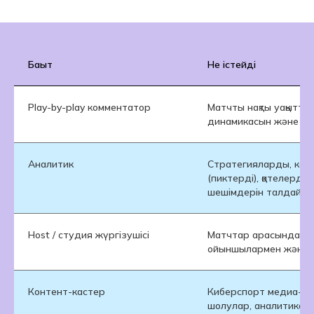
Неліктен Хекслет it колледжі?
Бағыт
Не істейді
Біздің оқу
бағдарламаларымыз
негізгі жұмыс
Play-by-play комментатор
Матчты нақты уақытта 
берушілермен бірлесіп
динамикасын және эм
жазылған: Альфа-Банк,
Сигма, Simbirsoft және т. б.
Аналитик
Стратегияларды, кей
(пиктерді), қателерді
Біз-мемлекеттік үлгідегі екі
шешімдерін талдайд
диплом беретін it-
колледжміз: Қазақстан
және Ресей
Host / студия жүргізушісі
Матчтар арасында жұмы
ойыншылармен және к
Біздің жұмыс беруші
серіктестеріміздің ішінде
150-ден астам компания
Контент-кастер
Киберспорт медиа-п
бар. Әрбір студент
шолулар, аналитикал
тағылымдамадан өту