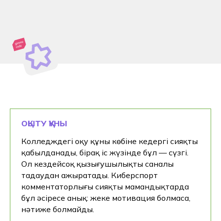
Жазылу
Өтініш жіберілгеннен кейін чат-кеңесші
ашылады. Онда сіз менеджердің қоңырауын
күтпестен дәл қазір кеңес ала аласыз.
Консультация алу батырмасын басу арқылы мен
дербес деректерді өңдеуге келісім беремін
ОҚЫТУ ҚҰНЫ
Колледждегі оқу құны көбіне кедергі сияқты
қабылданады, бірақ іс жүзінде бұл — сүзгі.
Ол кездейсоқ қызығушылықты саналы
таңдаудан ажыратады. Киберспорт
комментаторлығы сияқты мамандықтарда
бұл әсіресе анық: жеке мотивация болмаса,
нәтиже болмайды.