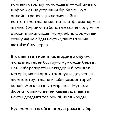
комментаторлау мамандығы — жаһандық
цифрлық индустрияның бір бөлігі. Бұл
онлайн-трансляциялармен, ойын
контентімен және медиа-платформалармен
жұмыс. Сұраныста болатын caster болу үшін
дисциплиналарды түсіну, эфир форматын
сезіну және ойды нақты уақытта анық
жеткізе білу керек.
9-сыныптан кейін колледжде оқу
бұл
жолды ертерек бастауға мүмкіндік береді.
Сен киберспорттың негіздерін біртіндеп
меңгеріп, матчтарды талдауды, дауыспен
жұмыс істеуді және кәсіби комментарий
қалай құрылатынын үйренесің. Мұндай
формат ойынға деген қызығушылықты
нақты дағдыға тезірек айналдырады.
Бұл мамандық ойын индустриясының бір