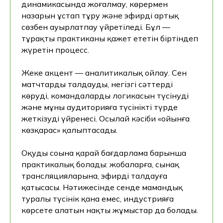
динамикасында жоғалмау, көрермен
назарын ұстап тұру және эфирді артық
сөзбен ауырлатпау үйретіледі. Бұл —
тұрақты практиканы қажет ететін біртіндеп
жүретін процесс.
Жеке акцент — аналитикалық ойлау. Сен
матчтарды талдауды, негізгі сәттерді
көруді, командалардың логикасын түсінуді
және мұны аудиторияға түсінікті түрде
жеткізуді үйренесің. Осылай кәсіби «ойынға
көзқарас» қалыптасады.
Оқудың соңына қарай бағдарлама барынша
практикалық болады: жобаларға, сынақ
трансляцияларына, эфирді талдауға
қатысасың. Нәтижесінде сенде мамандық
туралы түсінік қана емес, индустрияға
көрсете алатын нақты жұмыстар да болады.