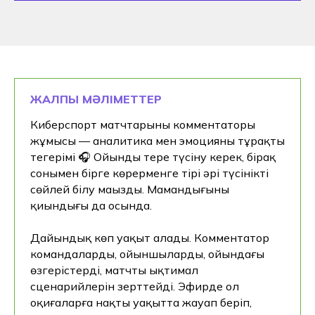
ЖАЛПЫ МӘЛІМЕТТЕР
Киберспорт матчтарының комментаторы
жұмысы — аналитика мен эмоцияның тұрақты
теңгерімі 🎧 Ойынды терең түсіну керек, бірақ
сонымен бірге көрерменге тірі әрі түсінікті
сөйлей білу маңызды. Мамандығының
қиындығы да осында.
Дайындық көп уақыт алады. Комментатор
командаларды, ойыншыларды, ойындағы
өзгерістерді, матчтың ықтимал
сценарийлерін зерттейді. Эфирде ол
оқиғаларға нақты уақытта жауап беріп,