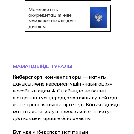
Мемлекеттік
аккредитация және
мемлекеттік үлгідегі
диплом
МАМАНДЫҚ НЕ ТУРАЛЫ
Киберспорт комментаторы
— матчтың
дауысы және көрермен үшін «навигация»
жасайтын адам 🔥 Ол ойында не болып
жатқанын түсіндіреді, эмоцияны күшейтеді
және трансляцияны тірі етеді. Көп жағдайда
матчтың есте қалуы немесе жай өтіп кетуі —
дәл комментарийге байланысты.
Бүгінде киберспорт матчтарын