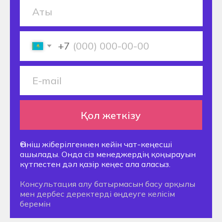
Мектепте оқып
жүргенде
колледжде орын
брондаңыз
Ерте брондау 2026/2027: колледждегі
орынды ең тиімді шарттармен белгілеңіз
+7