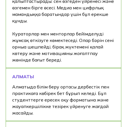
қалыптастырады: сен өзгеден үйренесің және
өзгемен бірге өсесің. Медиа мен цифрлық
мамандыққа баратындар үшін бұл ерекше
құнды.
Кураторлар мен менторлар бейімделуді
жұмсақ өткізуге көмектеседі. Олар бәрін сенің
орныңа шешпейді, бірақ жүктемені қалай
көтеру және мотивацияны жоғалтпау
жөнінде бағыт береді.
АЛМАТЫ
Алматыда білім беру ортасы дербестік пен
практикаға көбірек бет бұрып келеді. Бұл
студенттерге ересек оқу форматына және
жауапкершілікке тезірек үйренуге жағдай
жасайды.