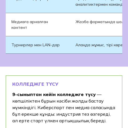
аналитиктермен командал
Медиаға арналған
Жазба форматында шолу, 
контент
Турнирлер мен LAN-дар
Алаңда жұмыс, тірі көрер
КОЛЛЕДЖГЕ ТҮСУ
9-сыныптан кейін колледжге түсу
—
көпшіліктен бұрын кәсіби жолды бастау
Бұл мамандық сізге
мүмкіндігі. Киберспорт пен медиа саласында
сәйкес келетінін іс
бұл ерекше құнды: индустрия тез өзгереді,
жүзінде түсінгіңіз келе
ал ерте старт үлкен артықшылық береді.
ме?