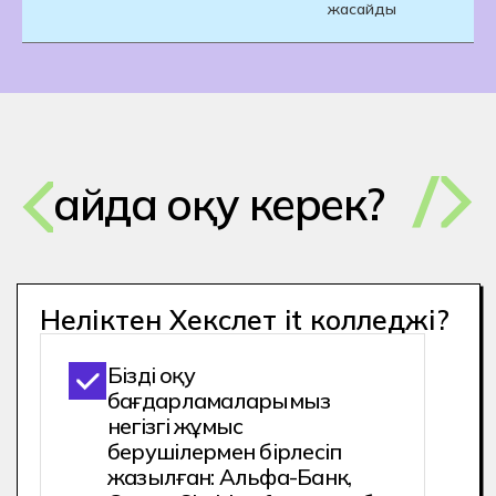
жасайды
кепілдігін алады
Оқудың бірінші жылында
сіз әртүрлі бағыттарды
сынап көре аласыз және
қаласаңыз, мамандықты
өзгерте аласыз.
Біз маңызды нәрсеге мән
береміз: оқу кезінде
студентті кураторлар
мен психологтар ертіп
жүреді
Ал студенттер бірінші курстан
бастап портфолио жинайды.
Оқу барысында сіз 2000+
тәжірибе аласыз, бұл орташа
есеппен 1 жылдық коммерциялық
тәжірибеге тең.