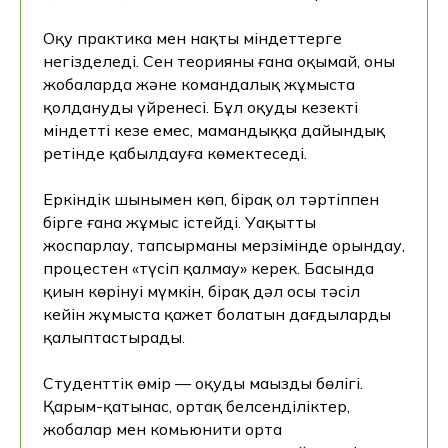
Өтініш жіберілгеннен кейін чат-кеңесші
ашылады. Онда сіз менеджердің қоңырауын
Оқу практика мен нақты міндеттерге
күтпестен дәл қазір кеңес ала аласыз.
негізделеді. Сен теорияны ғана оқымай, оны
Консультация алу батырмасын басу арқылы
жобаларда және командалық жұмыста
мен дербес деректерді өңдеуге келісім
қолдануды үйренесің. Бұл оқуды кезекті
беремін
міндетті кезең емес, мамандыққа дайындық
ретінде қабылдауға көмектеседі.
Еркіндік шынымен көп, бірақ ол тәртіппен
бірге ғана жұмыс істейді. Уақытты
жоспарлау, тапсырманы мерзімінде орындау,
процестен «түсіп қалмау» керек. Басында
қиын көрінуі мүмкін, бірақ дәл осы тәсіл
кейін жұмыста қажет болатын дағдыларды
қалыптастырады.
Студенттік өмір — оқудың маңызды бөлігі.
Қарым-қатынас, ортақ белсенділіктер,
жобалар мен комьюнити орта