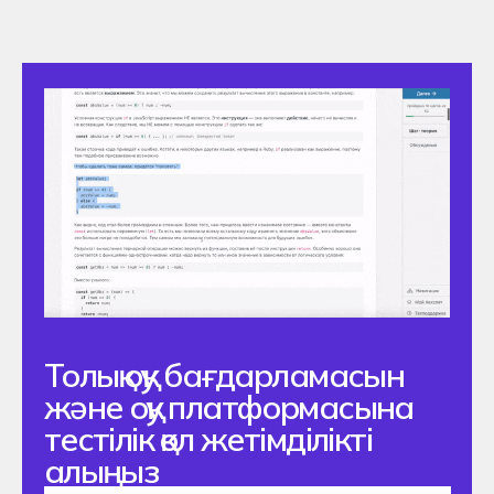
+77750070377
Өтінім жіберу
© 2025 Алматы, к. Маметовой 67
Хекслет колледжі
Мәліметтерді өңдеу саясаты