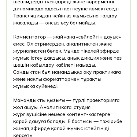
шешімдерді түсіндіреді және көрерменнің
динамикада адасып кетпеуіне көмектеседі.
Трансляциядан кейін өз жұмысына талдау
жасалады — онсыз өсу болмайды.
Комментатор — жай ғана «сөйлейтін дауыс»
емес. Ол стримерден, аналитиктен және
журналистен бөлек. Мұнда тікелей эфирде
жұмыс істеу дағдысы, анық дикция және тез
шешім қабылдау қабілеті маңызды.
Сондықтан бұл мамандыққа оқу практикаға
және нақты форматтармен тұрақты
жұмысқа сүйенеді.
Мамандықтың қызығы — түрлі траекторияға
жол ашуы. Аналитикаға, студия
жүргізушісіне немесе контент-кастерге
қарай дамуға болады. Ең бастысы — тәжірибе
жинап, эфирде қалай жұмыс істейтініңді
көрсету.