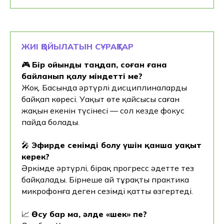
ЖИІ ҚОЙЫЛАТЫН СҰРАҚТАР
🎮
Бір ойынды таңдап, соған ғана
байланып қалу міндетті ме?
Жоқ. Басында әртүрлі дисциплиналарды
байқап көресің. Уақыт өте қайсысы саған
жақын екенін түсінесің — сол кезде фокус
пайда болады.
🎤
Эфирде сенімді болу үшін қанша уақыт
керек?
Әркімде әртүрлі, бірақ прогресс әдетте тез
байқалады. Бірнеше ай тұрақты практика
микрофонға деген сезімді қатты өзгертеді.
📈
Өсу бар ма, әлде «шек» пе?