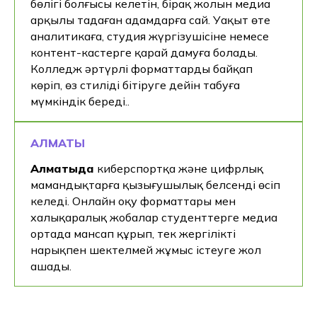
бөлігі болғысы келетін, бірақ жолын медиа
арқылы таңдаған адамдарға сай. Уақыт өте
аналитикаға, студия жүргізушісіне немесе
контент-кастерге қарай дамуға болады.
Колледж әртүрлі форматтарды байқап
көріп, өз стиліңді бітіруге дейін табуға
мүмкіндік береді..
АЛМАТЫ
Алматыда
киберспортқа және цифрлық
мамандықтарға қызығушылық белсенді өсіп
келеді. Онлайн оқу форматтары мен
халықаралық жобалар студенттерге медиа
ортада мансап құрып, тек жергілікті
нарықпен шектелмей жұмыс істеуге жол
ашады.
Қайда оқу керек?