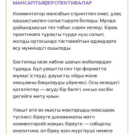
МАНСАПТЫҚ ПЕРСПЕКТИВАЛАР
Комментатор мансабын спринтпен емес, ұзақ
қашықтықпен салыстыруға болады. Мұнда
дайындықсыз тез табыс сирек келеді. Бірақ
практикаға тұрақты түрде күш салып,
жолдың ортасында тастамайтын адамдарға
өсу мүмкіндігі ашылады.
Бастапқы кезең көбіне шағын жобалардан
тұрады. Бұл уақытта сен тірі форматта
жұмыс істеуді, дауысты, ойды және
эмоцияны бақылауды үйренесің. Осы кезеңдегі
қателіктер — өсудің бір бөлігі, онсыз кәсіби
деңгейге жету қиын.
Уақыт өте өз мықты жақтарыңды жақсырақ
түсінесің: біреуге динамикалы матч
комментарийі жақын, біреуге — сабырлы
аналитика, ал біреу өзін жүргізуші немесе