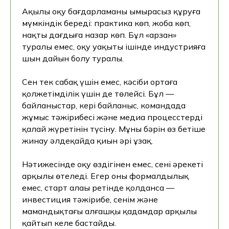
Ақылы оқу бағдарламаны ымырасыз құруға
мүмкіндік береді: практика көп, жоба көп,
нақты дағдыға назар көп. Бұл «арзан»
туралы емес, оқу уақыты ішінде индустрияға
шын дайын болу туралы.
Сен тек сабақ үшін емес, кәсіби ортаға
қолжетімділік үшін де төлейсің. Бұл —
байланыстар, кері байланыс, командада
жұмыс тәжірибесі және медиа процесстердің
қалай жүретінін түсіну. Мұның бәрін өз бетіңше
жинау әлдеқайда қиын әрі ұзақ.
Нәтижесінде оқу өздігінен емес, сенің әрекетің
арқылы өтеледі. Егер оны формалдылық
емес, старт алаңы ретінде қолдансаң —
инвестиция тәжірибе, сенім және
мамандықтағы алғашқы қадамдар арқылы
қайтып келе бастайды.