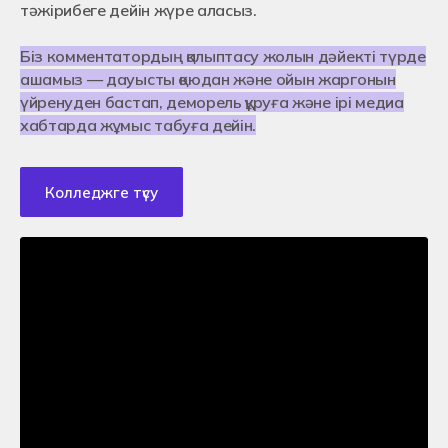
тәжірибеге дейін жүре аласыз.
Біз комментатордың қалыптасу жолын дәйекті түрде
ашамыз — дауысты қоюдан және ойын жаргонын
үйренуден бастап, деморель құруға және ірі медиа
хабтарда жұмыс табуға дейін.
Колледжге түсу