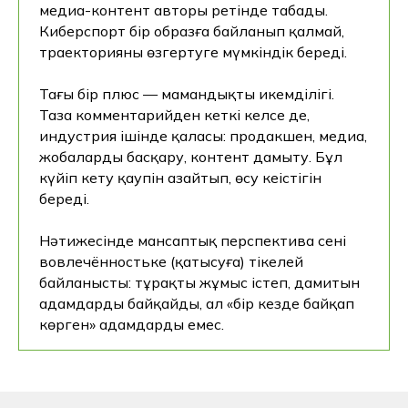
медиа-контент авторы ретінде табады.
Киберспорт бір образға байланып қалмай,
траекторияны өзгертуге мүмкіндік береді.
Тағы бір плюс — мамандықтың икемділігі.
Таза комментарийден кеткің келсе де,
Оқуға түсу 2026
индустрия ішінде қаласың: продакшен, медиа,
жобаларды басқару, контент дамыту. Бұл
Мамандық
Құжаттарды тапсыру
күйіп кету қаупін азайтып, өсу кеңістігін
Оқу қалай өтуде
береді.
Ашық есіктер күні 2026
Нәтижесінде мансаптық перспектива сенің
Колледж туралы
вовлечённостьке (қатысуға) тікелей
Колледж туралы
байланысты: тұрақты жұмыс істеп, дамитын
Команда
адамдарды байқайды, ал «бір кезде байқап
көрген» адамдарды емес.
Байланыс телефондары