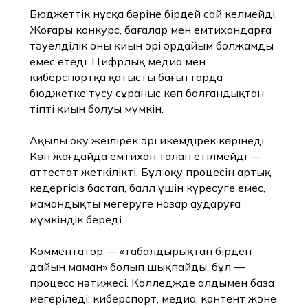
Бюджеттік нұсқа бәріне бірдей сай келмейді.
Хекслет курстарына тегін қол
Жоғары конкурс, бағалар мен емтихандарға
жеткізіңіз — және бұл сіздікі екеніне
тәуелділік оны қиын әрі әрдайым болжамды
көз жеткізіңіз!
емес етеді. Цифрлық медиа мен
киберспортқа қатысты бағыттарда
бюджетке түсу сұраныс көп болғандықтан
тіпті қиын болуы мүмкін.
+7
Ақылы оқу жеңілірек әрі икемдірек көрінеді.
Көп жағдайда емтихан талап етілмейді —
аттестат жеткілікті. Бұл оқу процесін артық
Тегін курстар алғым келеді
кедергісіз бастап, балл үшін күресуге емес,
мамандықты меңгеруге назар аударуға
түймені басу арқылы сіз дербес деректерді
мүмкіндік береді.
өңдеуге келісім бересіз және дербес
деректерді өңдеу саясатымен келісесіз.
Комментатор — «табалдырықтан бірден
дайын маман» болып шықпайды, бұл —
процесс нәтижесі. Колледжде алдымен база
меңгеріледі: киберспорт, медиа, контент және