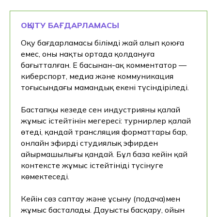
ОҚЫТУ БАҒДАРЛАМАСЫ
Оқу бағдарламасы білімді жай алып қоюға
емес, оны нақты ортада қолдануға
бағытталған. Ең басынан-ақ комментатор —
киберспорт, медиа және коммуникация
тоғысындағы мамандық екені түсіндіріледі.
Бастапқы кезеңде сен индустрияның қалай
жұмыс істейтінін меңгересің: турнирлер қалай
өтеді, қандай трансляция форматтары бар,
онлайн эфирдің студиялық эфирден
айырмашылығы қандай. Бұл база кейін қай
контексте жұмыс істейтініңді түсінуге
көмектеседі.
Кейін сөз саптау және ұсыну (подача)мен
жұмыс басталады. Дауысты басқару, ойын