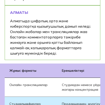
АЛМАТЫ
Алматыда цифрлық орта және
киберспортқа қызығушылық дамып келеді.
Онлайн жобалар мен трансляциялар жаңа
бастаған комментаторларға тәжірибе
жинауға және орынға қатты байланып
қалмай-ақ халықаралық форматтарға
шығуға мүмкіндік береді.
Жұмыс форматы
Ерекшеліктері
Онлайн-трансляциялар
Студиядан немесе үйден ж
жоғары концентрация
Студиялық эфирлер
Продакшенмен, жүргізуші