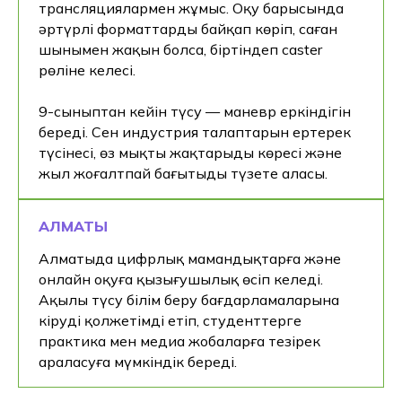
трансляциялармен жұмыс. Оқу барысында
әртүрлі форматтарды байқап көріп, саған
шынымен жақын болса, біртіндеп caster
рөліне келесің.
9-сыныптан кейін түсу — маневр еркіндігін
береді. Сен индустрия талаптарын ертерек
түсінесің, өз мықты жақтарыңды көресің және
жыл жоғалтпай бағытыңды түзете аласың.
АЛМАТЫ
Алматыда цифрлық мамандықтарға және
онлайн оқуға қызығушылық өсіп келеді.
Ақылы түсу білім беру бағдарламаларына
кіруді қолжетімді етіп, студенттерге
практика мен медиа жобаларға тезірек
араласуға мүмкіндік береді.