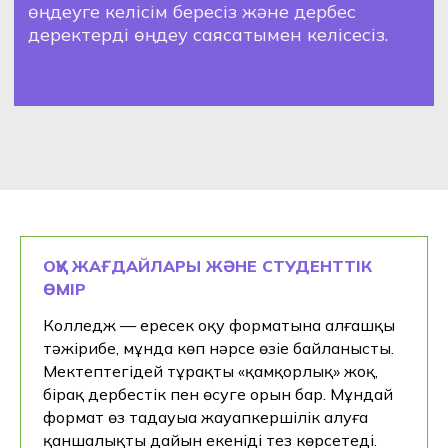
Толық оқу бағдарламасын
және оқу платформасына
тестілік қол жетімділікті
алыңыз
ОҚУ ЖАҒДАЙЛАРЫ ЖӘНЕ СТУДЕНТТІК
ӨМІР
+7
Колледж — ересек оқу форматына алғашқы
тәжірибе, мұнда көп нәрсе өзіңе байланысты.
Мектептегідей тұрақты «қамқорлық» жоқ,
бірақ дербестік пен өсуге орын бар. Мұндай
Қол жеткізу
формат өз таңдауыңа жауапкершілік алуға
қаншалықты дайын екеніңді тез көрсетеді.