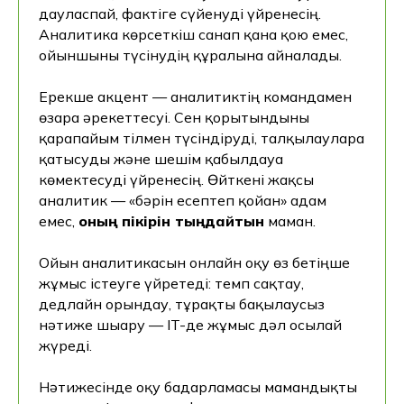
дауласпай, фактіге сүйенуді үйренесің.
Аналитика көрсеткіш санап қана қою емес,
ойыншыны түсінудің құралына айналады.
Ерекше акцент — аналитиктің командамен
өзара әрекеттесуі. Сен қорытындыны
қарапайым тілмен түсіндіруді, талқылауларға
қатысуды және шешім қабылдауға
көмектесуді үйренесің. Өйткені жақсы
аналитик — «бәрін есептеп қойған» адам
емес,
оның пікірін тыңдайтын
маман.
Ойын аналитикасын онлайн оқу өз бетіңше
жұмыс істеуге үйретеді: темп сақтау,
дедлайн орындау, тұрақты бақылаусыз
нәтиже шығару — IT-де жұмыс дәл осылай
жүреді.
Нәтижесінде оқу бағдарламасы мамандықты