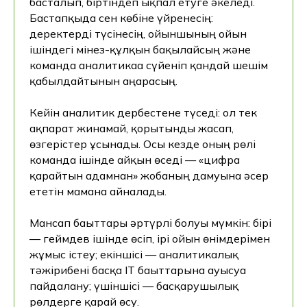
басталып, біртіндеп ықпал етуге әкеледі.
Бастапқыда сен көбіне үйренесің:
деректерді түсінесің, ойыншының ойын
ішіндегі мінез-құлқын бақылайсың және
команда аналитикаға сүйеніп қандай шешім
қабылдайтынын аңғарасың.
Кейін аналитик дербестене түседі: ол тек
ақпарат жинамай, қорытынды жасап,
өзгерістер ұсынады. Осы кезде оның рөлі
команда ішінде айқын өседі — «цифрға
қарайтын адамнан» жобаның дамуына әсер
ететін маманға айналады.
Мансап бағыттары әртүрлі болуы мүмкін: бірі
— геймдев ішінде өсіп, ірі ойын өнімдерімен
жұмыс істеу; екіншісі — аналитикалық
тәжірибені басқа IT бағыттарына ауысуға
пайдалану; үшіншісі — басқарушылық
рөлдерге қарай өсу.