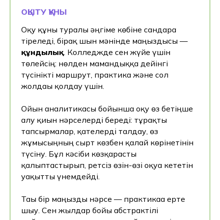
Өтініш жіберілгеннен кейін чат-кеңесші
ОҚЫТУ ҚҰНЫ
ашылады. Онда сіз менеджердің қоңырауын
күтпестен дәл қазір кеңес ала аласыз.
Оқу құны туралы әңгіме көбіне сандарға
тіреледі, бірақ шын мәнінде маңыздысы —
Консультация алу батырмасын басу арқылы мен
дербес деректерді өңдеуге келісім беремін
құндылық
. Колледжде сен жүйе үшін
төлейсің: нөлден мамандыққа дейінгі
түсінікті маршрут, практика және сол
жолдағы қолдау үшін.
Ойын аналитикасы бойынша оқу өз бетіңше
алу қиын нәрселерді береді: тұрақты
тапсырмалар, қателерді талдау, өз
жұмысыңның сырт көзбен қалай көрінетінін
түсіну. Бұл кәсіби көзқарасты
қалыптастырып, ретсіз өзін-өзі оқуға кететін
уақытты үнемдейді.
Тағы бір маңызды нәрсе — практикаға ерте
шығу. Сен жылдар бойы абстрактілі