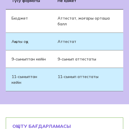
Түсу форматы
Не қажет
Ер
Бюджет
Аттестат, жоғары орташа
Ко
балл
ше
Ақылы оқу
Аттестат
Ем
9-сыныптан кейін
9-сынып аттестаты
Ма
11-сыныптан
11-сынып аттестаты
Пр
кейін
ОҚЫТУ БАҒДАРЛАМАСЫ