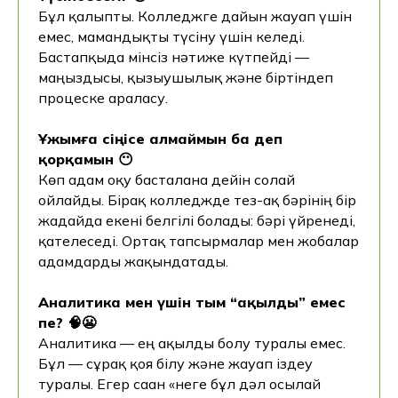
Бұл қалыпты. Колледжге дайын жауап үшін
емес, мамандықты түсіну үшін келеді.
Бастапқыда мінсіз нәтиже күтпейді —
маңыздысы, қызығушылық және біртіндеп
процеске араласу.
Ұжымға сіңісе алмаймын ба деп
қорқамын 😶
Көп адам оқу басталғанға дейін солай
ойлайды. Бірақ колледжде тез-ақ бәрінің бір
жағдайда екені белгілі болады: бәрі үйренеді,
қателеседі. Ортақ тапсырмалар мен жобалар
адамдарды жақындатады.
Аналитика мен үшін тым “ақылды” емес
пе? 🧠😬
Аналитика — ең ақылды болу туралы емес.
Бұл — сұрақ қоя білу және жауап іздеу
туралы. Егер саған «неге бұл дәл осылай