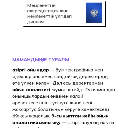
Мемлекеттік
аккредитация және
мемлекеттік үлгідегі
диплом
МАМАНДЫҚ НЕ ТУРАЛЫ
Қазіргі ойындар
— бұл тек графика мен
идеялар ғана емес, сондай-ақ деректердің
өте үлкен көлемі. Дәл осы деректермен
ойын аналитигі
жұмыс істейді. Ол командаға
ойыншылардың өніммен қалай
әрекеттесетінін түсінуге және нені
жақсартуға болатынын көруге көмектеседі.
Жақсы жаңалық:
9-сыныптан кейін ойын
аналитикасына оқу
— старт алудың нақты