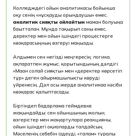
Колледждегі ойын аналитикасы бойынша
оқу сенің «нұсқауды орындаушы» емес,
аналитик сияқты ойлайтын
маман болуыңа
бағытталған. Мұнда тақырып саны емес,
деректер мен ойын ішіндегі процестерге
көзқарасыңның өзгеруі маңызды.
Алдымен сен негізді меңгересің: логика,
ақпаратпен жұмыс, қорытындының дәлдігі.
«Маған солай сияқты» мен «деректер көрсетіп
тұр» деген айырмашылықты көруді
үйренесің. Дәл осы жерде аналитикаға кәсіби
көзқарас қалыптасады.
Біртіндеп бағдарлама геймдевке
жақындайды: сен ойыншының жолын,
өзгерістер мен жаңартуларға реакцияны,
ойын ішіндегі оқиғаларды талдайсың.
Мәселенің себебін іздеуді, «талғам» туралы