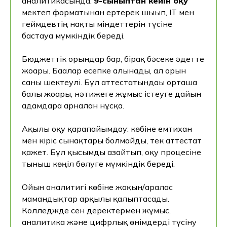
аналитикасында.
9-сыныптан кейін оқу
жүзінде түсінгіңіз келе
мектеп форматынан ертерек шығып, IT мен
ме?
геймдевтің нақты міндеттерін түсіне
бастауға мүмкіндік береді.
Хекслет курстарына тегін қол
жеткізіңіз — және бұл сіздікі екеніне
көз жеткізіңіз!
Бюджеттік орындар бар, бірақ бәсеке әдетте
жоғары. Бағалар есепке алынады, ал орын
саны шектеулі. Бұл аттестатындағы орташа
балы жоғары, нәтижеге жұмыс істеуге дайын
адамдарға арналған нұсқа.
+7
Ақылы оқу қарапайымдау: көбіне емтихан
мен кіріс сынақтары болмайды, тек аттестат
Тегін курстар алғым келеді
қажет. Бұл қысымды азайтып, оқу процесіне
тыныш көңіл бөлуге мүмкіндік береді.
түймені басу арқылы сіз дербес деректерді
өңдеуге келісім бересіз және дербес
Ойын аналитигі көбіне жақын/аралас
деректерді өңдеу саясатымен келісесіз.
мамандықтар арқылы қалыптасады.
Колледжде сен деректермен жұмыс,
аналитика және цифрлық өнімдерді түсіну