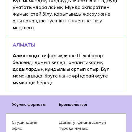
Бұл мамандық талдауды және себеп іздеуді
ұнататындарға лайық. Мұнда ақпаратпен
жұмыс істей білу, қорытынды жасау және
оны командаға түсінікті тілмен жеткізу
маңызды.
АЛМАТЫ
Алматыда
цифрлық және IT жобалар
белсенді дамып келеді, аналитикалық
дағдылардың құндылығы артып отыр. Бұл
мамандыққа кіруге және әрі қарай өсуге
мүмкіндік береді.
Жұмыс форматы
Ерекшеліктері
Студиядағы
Дамыту командасымен
офис
тұрақты жұмыс