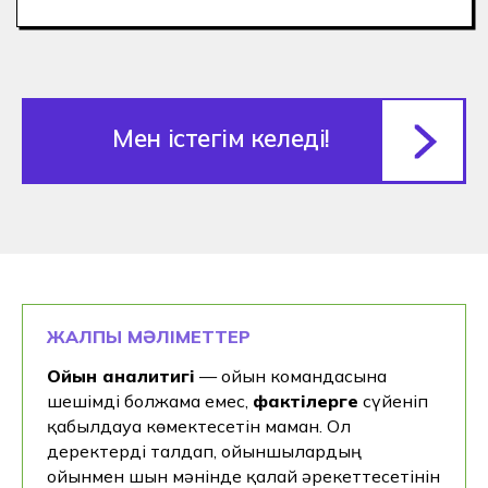
ЖАЛПЫ МӘЛІМЕТТЕР
Ойын аналитигі
— ойын командасына
шешімді болжамға емес,
фактілерге
сүйеніп
қабылдауға көмектесетін маман. Ол
деректерді талдап, ойыншылардың
ойынмен шын мәнінде қалай әрекеттесетінін