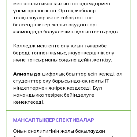
мен аналитикаға қызығатын адамдармен
үнемі араласасың. Ортақ жобалар,
талқылаулар және сабақтан тыс
белсенділіктер жалғыз оқудан гөрі
«командада болу» сезімін қалыптастырады.
Колледж мектепте алу қиын тәжірибе
береді: топпен жұмыс, жауапкершілік алу
және тапсырманы соңына дейін жеткізу.
Алматыда
цифрлық бағыттар өсіп келеді, ал
студенттер оқу барысында-ақ нақты IT
міндеттермен жиірек кездеседі. Бұл
мамандыққа тезірек бейімделуге
көмектеседі.
МАНСАПТЫҚ ПЕРСПЕКТИВАЛАР
Ойын аналитигінің жолы бақылаудан