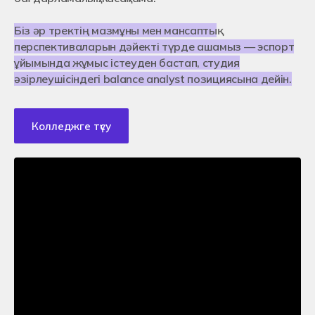
Біз әр тректің мазмұны мен мансаптық
перспективаларын дәйекті түрде ашамыз — эспорт
ұйымында жұмыс істеуден бастап, студия
әзірлеушісіндегі balance analyst позициясына дейін.
Колледжге түсу