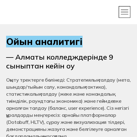
Ойын аналитигі
— Алматы колледждерінде 9
сыныптан кейін оқу
Оқыту тректерге бөлінеді: Стратегиялық талдау (мета,
шыңдар/тыйым салу, командалық тактика),
статистикалық талдау (жеке және командалық
тиімділік, раундтағы экономика) және геймдевке
арналған талдау (баланс, user experience). Сіз негізгі
құралдарды меңгересіз: арнайы платформалар
(Dotabuff, HLTV), сұрау және визуализация тілдері,
демонстрацияны жазуға және белгілеуге арналған
бағдарламалық жасақтама.