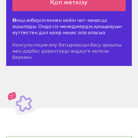
жүргенде
колледжде орын
брондаңыз
Ерте брондау 2026/2027: колледждегі
орынды ең тиімді шарттармен белгілеңіз
+7
Жазылу