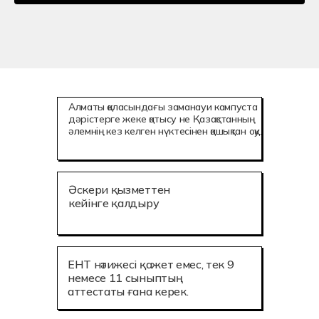
Алматы қаласындағы заманауи кампуста
дәрістерге жеке қатысу не Қазақстанның
әлемнің кез келген нүктесінен қашықтан оқу.
Әскери қызметтен
кейінге қалдыру
ЕНТ нәтижесі қажет емес, тек 9
немесе 11 сыныптың
аттестаты ғана керек.