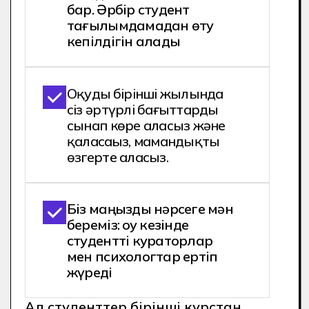
Мен істегім келеді!