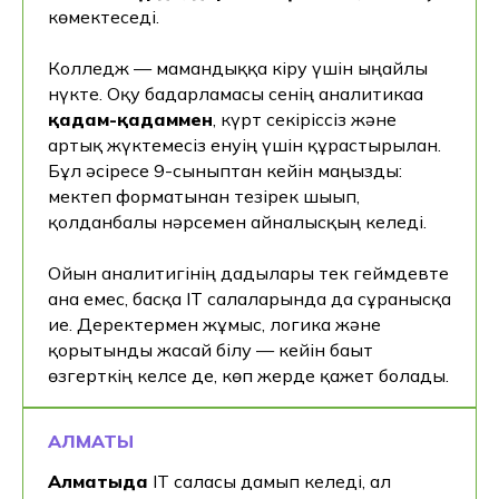
көмектеседі.
Колледж — мамандыққа кіру үшін ыңғайлы
нүкте. Оқу бағдарламасы сенің аналитикаға
қадам-қадаммен
, күрт секіріссіз және
артық жүктемесіз енуің үшін құрастырылған.
Бұл әсіресе 9-сыныптан кейін маңызды:
мектеп форматынан тезірек шығып,
қолданбалы нәрсемен айналысқың келеді.
Ойын аналитигінің дағдылары тек геймдевте
ғана емес, басқа IT салаларында да сұранысқа
ие. Деректермен жұмыс, логика және
қорытынды жасай білу — кейін бағыт
өзгерткің келсе де, көп жерде қажет болады.
АЛМАТЫ
Алматыда
IT саласы дамып келеді, ал