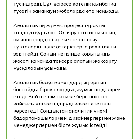
түсіндіреді. Бұл әсіресе қателік қымбатқа
түсетін заманауи жобаларда өте маңызды.
Аналитиктің жұмыс процесі тұрақты
талдауға құрылған. Ол кіру статистикасын,
ойыншылардың әрекеттерін, шығу
нүктелерін және өзгерістерге реакцияны
зерттейді. Соның негізінде қорытынды
жасап, команда тексере алатын жақсарту
нұсқаларын ұсынады.
Аналитик басқа мамандардың орнын
баспайды, бірақ олардың жұмысын дәлірек
етеді. Қай шешім нәтиже беретінін, ал
қайсысы әлі жетілдіруді қажет ететінін
көрсетеді. Сондықтан аналитик үнемі
бағдарламашылармен, дизайнерлермен және
менеджерлермен бірге жұмыс істейді.