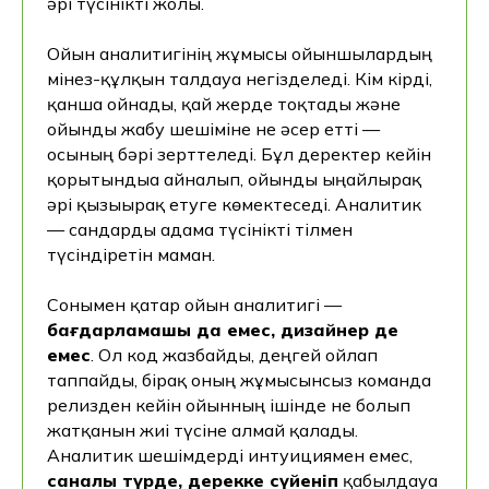
әрі түсінікті жолы.
Ойын аналитигінің жұмысы ойыншылардың
мінез-құлқын талдауға негізделеді. Кім кірді,
қанша ойнады, қай жерде тоқтады және
ойынды жабу шешіміне не әсер етті —
осының бәрі зерттеледі. Бұл деректер кейін
қорытындыға айналып, ойынды ыңғайлырақ
әрі қызығырақ етуге көмектеседі. Аналитик
— сандарды адамға түсінікті тілмен
түсіндіретін маман.
Сонымен қатар ойын аналитигі —
бағдарламашы да емес, дизайнер де
емес
. Ол код жазбайды, деңгей ойлап
таппайды, бірақ оның жұмысынсыз команда
релизден кейін ойынның ішінде не болып
жатқанын жиі түсіне алмай қалады.
Аналитик шешімдерді интуициямен емес,
саналы түрде, дерекке сүйеніп
қабылдауға