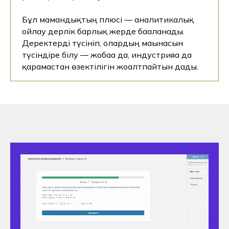
Бұл мамандықтың плюсі — аналитикалық
ойлау дерлік барлық жерде бағаланады.
Деректерді түсініп, олардың мағынасын
түсіндіре білу — жобаға да, индустрияға да
Оқуға түсу 2026
қарамастан өзектілігін жоғалтпайтын дағды.
Мамандық
Құжаттарды тапсыру
Оқу қалай өтуде
Ашық есіктер күні 2026
Колледж туралы
Колледж туралы
Команда
Байланыс телефондары
+77750070377