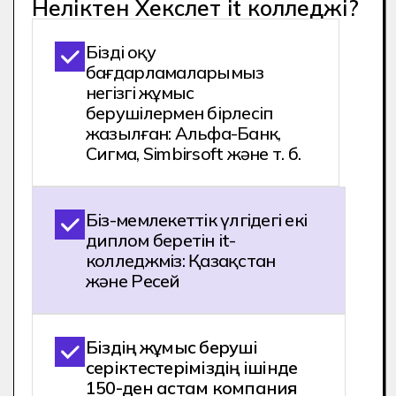
Ал студенттер бірінші курстан
бастап портфолио жинайды.
Оқу барысында сіз 2000+
тәжірибе аласыз, бұл орташа
есеппен 1 жылдық коммерциялық
тәжірибеге тең.
Сіз мамандықты 9 немесе 11
сыныптан кейін Хекслет it колледжіне
түсу арқылы игере аласыз
"Бағдарламалық жасақтама
жасаушы".