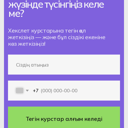
Толық оқу бағдарламасын
және оқу платформасына