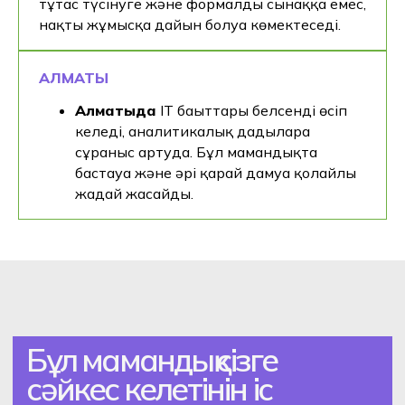
тұтас түсінуге және формалды сынаққа емес,
нақты жұмысқа дайын болуға көмектеседі.
АЛМАТЫ
Алматыда
IT бағыттары белсенді өсіп
келеді, аналитикалық дағдыларға
сұраныс артуда. Бұл мамандықта
бастауға және әрі қарай дамуға қолайлы
жағдай жасайды.