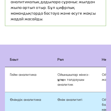
аналитикалық дағдыларға сұраныс жылдан
жылға артып отыр. Бұл цифрлық
мамандықтарда бастауға және өсуге жақсы
жағдай жасайды.
Қайда оқу керек?
Неліктен Хекслет it колледжі?
Біздің оқу
Бағыт
Рөл
Не іс
бағдарламаларымыз
негізгі жұмыс
берушілермен бірлесіп
Гейм-аналитика
Ойыншылар мінез-
Ойын
жазылған: Альфа-Банк,
құлқын талдаушы
және
Сигма, Simbirsoft және т. б.
аналитик
Біз-мемлекеттік үлгідегі екі
Өнімдік аналитика
Өнім аналитигі
Ойын
диплом беретін it-
бала
колледжміз: Қазақстан
көме