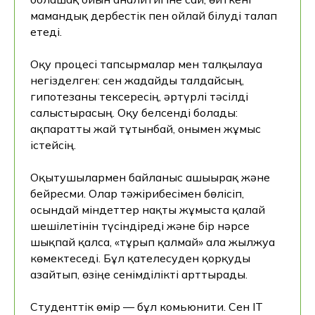
мамандық дербестік пен ойлай білуді талап
етеді.
Оқу процесі тапсырмалар мен талқылауға
негізделген: сен жағдайды талдайсың,
гипотезаны тексересің, әртүрлі тәсілді
салыстырасың. Оқу белсенді болады:
ақпаратты жай тұтынбай, онымен жұмыс
істейсің.
Оқытушылармен байланыс ашығырақ және
бейресми. Олар тәжірибесімен бөлісіп,
осындай міндеттер нақты жұмыста қалай
шешілетінін түсіндіреді және бір нәрсе
шықпай қалса, «тұрып қалмай» алға жылжуға
көмектеседі. Бұл қателесуден қорқуды
азайтып, өзіңе сенімділікті арттырады.
Студенттік өмір — бұл комьюнити. Сен IT