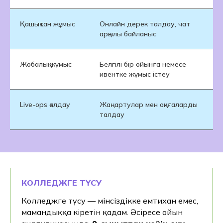
Қашықтан жұмыс
Онлайн дерек талдау, чат
арқылы байланыс
Жобалық жұмыс
Белгілі бір ойынға немесе
ивентке жұмыс істеу
Live-ops қолдау
Жаңартулар мен оқиғаларды
талдау
КОЛЛЕДЖГЕ ТҮСУ
Колледжге түсу — мінсіздікке емтихан емес,
Бұл мамандық сізге
мамандыққа кіретін қадам. Әсіресе ойын
сәйкес келетінін іс