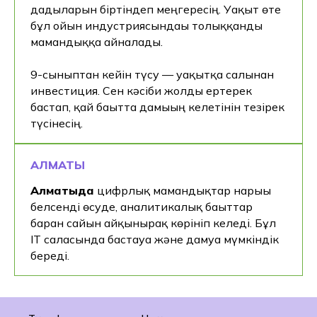
дағдыларын біртіндеп меңгересің. Уақыт өте
бұл ойын индустриясындағы толыққанды
мамандыққа айналады.
9-сыныптан кейін түсу — уақытқа салынған
инвестиция. Сен кәсіби жолды ертерек
бастап, қай бағытта дамығың келетінін тезірек
түсінесің.
АЛМАТЫ
Алматыда
цифрлық мамандықтар нарығы
белсенді өсуде, аналитикалық бағыттар
барған сайын айқынырақ көрініп келеді. Бұл
IT саласында бастауға және дамуға мүмкіндік
береді.