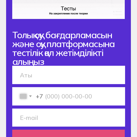
Өтінім жіберу
© 2025 Алматы, к. Маметовой 67
Хекслет колледжі
Мәліметтерді өңдеу саясаты
Мектепте оқып