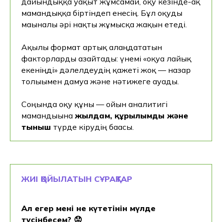
дайындыққа уақыт жұмсамай, оқу кезінде-ақ
мамандыққа біртіндеп енесің. Бұл оқуды
мағыналы әрі нақты жұмысқа жақын етеді.
Ақылы формат артық алаңдататын
факторларды азайтады: үнемі «оқуға лайық
екеніңді» дәлелдеудің қажеті жоқ — назар
толығымен дамуға және нәтижеге ауады.
Соңында оқу құны — ойын аналитигі
мамандығына
жылдам, құрылымды және
тыныш
түрде кірудің бағасы.
ЖИІ ҚОЙЫЛАТЫН СҰРАҚТАР
Ал егер мені не күтетінін мүлде
түсінбесем? 😟